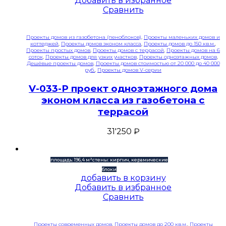
Добавить в избранное
Сравнить
Проекты домов из газобетона (пеноблоков)
,
Проекты маленьких домов и
коттеджей
,
Проекты домов эконом класса
,
Проекты домов до 150 кв.м.
,
Проекты простых домов
,
Проекты домов с террасой
,
Проекты домов на 6
соток
,
Проекты домов для узких участков
,
Проекты одноэтажных домов
,
Дешёвые проекты домов
,
Проекты домов стоимостью от 20 000 до 40 000
руб.
,
Проекты домов V-серии
V-033-P проект одноэтажного дома
эконом класса из газобетона с
террасой
31'250
₽
площадь: 196,4 м²
стены: кирпич, керамические
блоки
добавить в корзину
Добавить в избранное
Сравнить
Проекты современных домов
,
Проекты домов до 200 кв.м.
,
Проекты