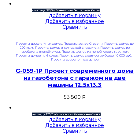
площадь: 189,0 м²
стены: газобетон, пеноблоки
добавить в корзину
Добавить в избранное
Сравнить
Проекты двухэтажных домов
,
Проекты домов G-серии
,
Проекты домов до
200 кв.м.
,
Проекты домов и коттеджей с гаражом
,
Проекты домов из
газобетона (пеноблоков)
,
Проекты домов из пеноблоков с гаражом
,
Проекты домов на 6 соток
,
Проекты домов стоимостью более 40 000 руб.
,
Проекты современных домов
G-059-1P Проект современного дома
из газобетона с гаражом на две
машины 12.5х13.3
53'800
₽
площадь: 125,2 м²
стены: газобетон, пеноблоки
добавить в корзину
Добавить в избранное
Сравнить