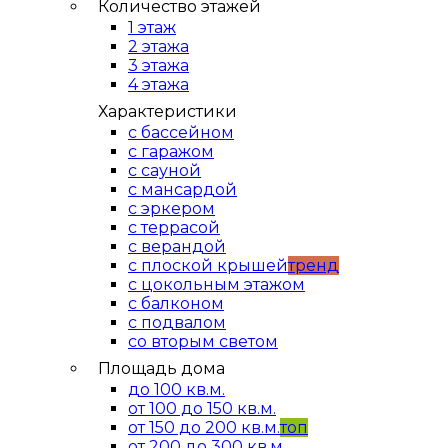
Количество этажей
1 этаж
2 этажа
3 этажа
4 этажа
Характеристики
с бассейном
с гаражом
с сауной
с мансардой
с эркером
с террасой
с верандой
с плоской крышей
тренд
с цокольным этажом
с балконом
с подвалом
со вторым светом
Площадь дома
до 100 кв.м.
от 100 до 150 кв.м.
от 150 до 200 кв.м.
топ
от 200 до 300 кв.м.