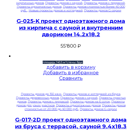
кирпичных домов
,
Проекты домов с сауной
,
Проекты домов с террасой
,
Проекты одноэтажных домов
,
Проекты домов стоимостью более 40 000
руб.
,
Новые проекты домов и коттеджей
,
Проекты домов G-серии
G-025-K проект одноэтажного дома
из кирпича с сауной и внутренним
двориком 14.2х18.2
55'800
₽
площадь: 140,5 м²
стены: брус
добавить в корзину
Добавить в избранное
Сравнить
Проекты домов до 150 кв.м.
,
Проекты домов и коттеджей из бруса
,
Проекты деревянных домов
,
Проекты домов с сауной
,
Проекты простых
домов
,
Проекты домов с террасой
,
Проекты домов на 6 соток
,
Проекты
домов для узких участков
,
Проекты одноэтажных домов
,
Проекты домов
стоимостью от 20 000 до 40 000 руб.
,
Проекты домов G-серии
G-017-2D проект одноэтажного дома
из бруса с террасой, сауной 9.4х18.3