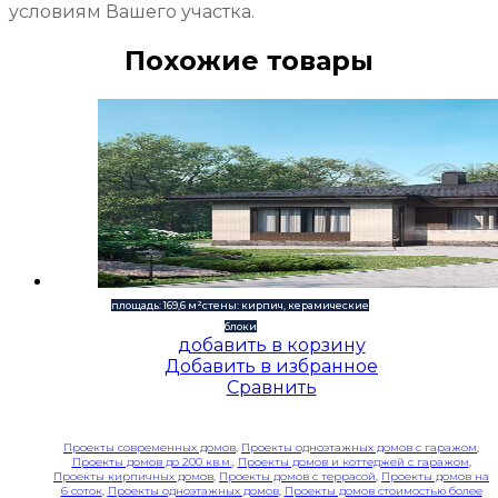
условиям Вашего участка.
Похожие товары
площадь: 169,6 м²
стены: кирпич, керамические
блоки
добавить в корзину
Добавить в избранное
Сравнить
Проекты современных домов
,
Проекты одноэтажных домов с гаражом
,
Проекты домов до 200 кв.м.
,
Проекты домов и коттеджей с гаражом
,
Проекты кирпичных домов
,
Проекты домов с террасой
,
Проекты домов на
6 соток
,
Проекты одноэтажных домов
,
Проекты домов стоимостью более