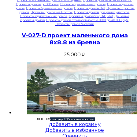
Проекты маленьких домов и коттеджей
,
Проекты домов эконом класса
,
Проекты домов до 100 кв.м
,
Проекты деревянных домов
,
Проекты дачных
домов
,
Проекты бревенчатых домов
,
Проекты домов 8x8
,
Проекты простых
домов
,
Проекты домов на 6 соток
,
Проекты домов для узких участков
,
Проекты одноэтажных домов
,
Проекты домов 7x7, 8x8, 9x9
,
Дешёвые
проекты домов
,
Проекты домов стоимостью от 20 000 до 40 000 руб.
,
Проекты домов V-серии
V-027-D проект маленького дома
8х8.8 из бревна
25'000
₽
ДЁШЕВО
площадь: 89,5 м²
стены: каркас
добавить в корзину
Добавить в избранное
Сравнить