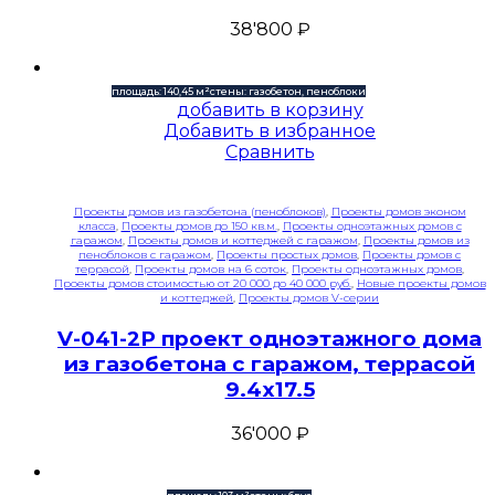
38'800
₽
площадь: 140,45 м²
стены: газобетон, пеноблоки
добавить в корзину
Добавить в избранное
Сравнить
Проекты домов из газобетона (пеноблоков)
,
Проекты домов эконом
класса
,
Проекты домов до 150 кв.м.
,
Проекты одноэтажных домов с
гаражом
,
Проекты домов и коттеджей с гаражом
,
Проекты домов из
пеноблоков с гаражом
,
Проекты простых домов
,
Проекты домов с
террасой
,
Проекты домов на 6 соток
,
Проекты одноэтажных домов
,
Проекты домов стоимостью от 20 000 до 40 000 руб.
,
Новые проекты домов
и коттеджей
,
Проекты домов V-серии
V-041-2P проект одноэтажного дома
из газобетона с гаражом, террасой
9.4х17.5
36'000
₽