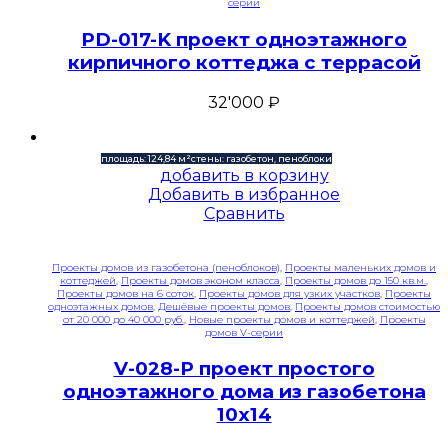
серии
PD-017-K проект одноэтажного
кирпичного коттеджа с террасой
32'000
₽
площадь: 124,84 м²
стены: газобетон, пеноблоки
добавить в корзину
Добавить в избранное
Сравнить
Проекты домов из газобетона (пеноблоков)
,
Проекты маленьких домов и
коттеджей
,
Проекты домов эконом класса
,
Проекты домов до 150 кв.м.
,
Проекты домов на 6 соток
,
Проекты домов для узких участков
,
Проекты
одноэтажных домов
,
Дешёвые проекты домов
,
Проекты домов стоимостью
от 20 000 до 40 000 руб.
,
Новые проекты домов и коттеджей
,
Проекты
домов V-серии
V-028-P проект простого
одноэтажного дома из газобетона
10х14