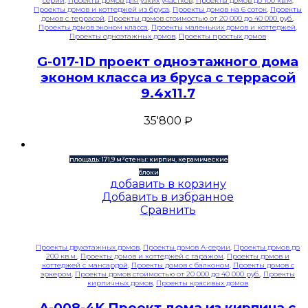
серии
,
Проекты домов для узких участков
,
Проекты домов до 100 кв.м
,
Проекты домов и коттеджей из бруса
,
Проекты домов на 6 соток
,
Проекты
домов с террасой
,
Проекты домов стоимостью от 20 000 до 40 000 руб.
,
Проекты домов эконом класса
,
Проекты маленьких домов и коттеджей
,
Проекты одноэтажных домов
,
Проекты простых домов
G-017-1D проект одноэтажного дома
эконом класса из бруса с террасой
9.4х11.7
35'800
₽
площадь: 171,9 м²
стены: кирпич, керамические
блоки
добавить в корзину
Добавить в избранное
Сравнить
Проекты двухэтажных домов
,
Проекты домов A-серии
,
Проекты домов до
200 кв.м.
,
Проекты домов и коттеджей с гаражом
,
Проекты домов и
коттеджей с мансардой
,
Проекты домов с балконом
,
Проекты домов с
эркером
,
Проекты домов стоимостью от 20 000 до 40 000 руб.
,
Проекты
кирпичных домов
,
Проекты красивых домов
A-008-4K Проект дома из кирпича с