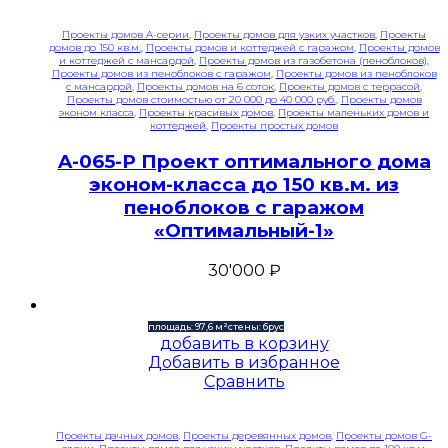
Проекты домов A-серии
,
Проекты домов для узких участков
,
Проекты
домов до 150 кв.м.
,
Проекты домов и коттеджей с гаражом
,
Проекты домов
и коттеджей с мансардой
,
Проекты домов из газобетона (пеноблоков)
,
Проекты домов из пеноблоков с гаражом
,
Проекты домов из пеноблоков
с мансардой
,
Проекты домов на 6 соток
,
Проекты домов с террасой
,
Проекты домов стоимостью от 20 000 до 40 000 руб.
,
Проекты домов
эконом класса
,
Проекты красивых домов
,
Проекты маленьких домов и
коттеджей
,
Проекты простых домов
A-065-P Проект оптимального дома
эконом-класса до 150 кв.м. из
пеноблоков с гаражом
«Оптимальный-1»
30'000
₽
площадь: 97,6 м²
стены: брус
добавить в корзину
Добавить в избранное
Сравнить
Проекты дачных домов
,
Проекты деревянных домов
,
Проекты домов G-