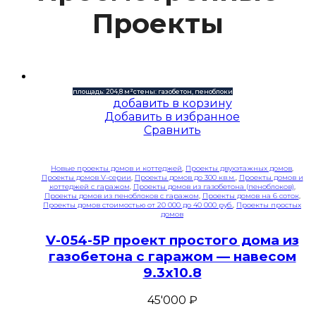
Проекты
площадь: 204,8 м²
стены: газобетон, пеноблоки
добавить в корзину
Добавить в избранное
Сравнить
Новые проекты домов и коттеджей
,
Проекты двухэтажных домов
,
Проекты домов V-серии
,
Проекты домов до 300 кв.м.
,
Проекты домов и
коттеджей с гаражом
,
Проекты домов из газобетона (пеноблоков)
,
Проекты домов из пеноблоков с гаражом
,
Проекты домов на 6 соток
,
Проекты домов стоимостью от 20 000 до 40 000 руб.
,
Проекты простых
домов
V-054-5P проект простого дома из
газобетона с гаражом — навесом
9.3х10.8
45'000
₽