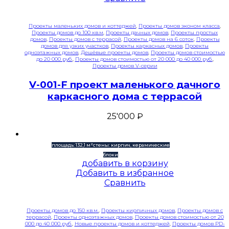
Проекты маленьких домов и коттеджей
,
Проекты домов эконом класса
,
Проекты домов до 100 кв.м
,
Проекты дачных домов
,
Проекты простых
домов
,
Проекты домов с террасой
,
Проекты домов на 6 соток
,
Проекты
домов для узких участков
,
Проекты каркасных домов
,
Проекты
одноэтажных домов
,
Дешёвые проекты домов
,
Проекты домов стоимостью
до 20 000 руб.
,
Проекты домов стоимостью от 20 000 до 40 000 руб.
,
Проекты домов V-серии
V-001-F проект маленького дачного
каркасного дома с террасой
25'000
₽
площадь: 132,1 м²
стены: кирпич, керамические
блоки
добавить в корзину
Добавить в избранное
Сравнить
Проекты домов до 150 кв.м.
,
Проекты кирпичных домов
,
Проекты домов с
террасой
,
Проекты одноэтажных домов
,
Проекты домов стоимостью от 20
000 до 40 000 руб.
,
Новые проекты домов и коттеджей
,
Проекты домов PD-