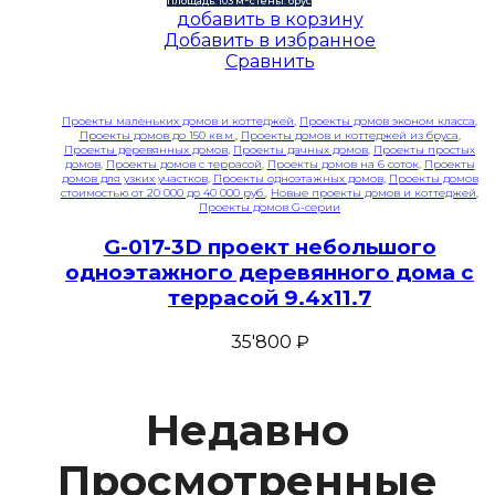
площадь: 103 м²
стены: брус
добавить в корзину
Добавить в избранное
Сравнить
Проекты маленьких домов и коттеджей
,
Проекты домов эконом класса
,
Проекты домов до 150 кв.м.
,
Проекты домов и коттеджей из бруса
,
Проекты деревянных домов
,
Проекты дачных домов
,
Проекты простых
домов
,
Проекты домов с террасой
,
Проекты домов на 6 соток
,
Проекты
домов для узких участков
,
Проекты одноэтажных домов
,
Проекты домов
стоимостью от 20 000 до 40 000 руб.
,
Новые проекты домов и коттеджей
,
Проекты домов G-серии
G-017-3D проект небольшого
одноэтажного деревянного дома с
террасой 9.4х11.7
35'800
₽
Недавно
Просмотренные