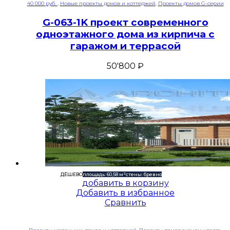
40 000 руб.
,
Новые проекты домов и коттеджей
,
Проекты домов G-серии
G-063-1K проект современного
одноэтажного дома из кирпича с
гаражом и террасой
50'800
₽
ДЁШЕВО
площадь: 60,58 м²
стены: бревно
добавить в корзину
Добавить в избранное
Сравнить