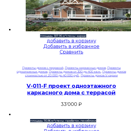
площадь: 307,95 м²
стены: каркас
добавить в корзину
Добавить в избранное
Сравнить
Проекты домов с террасой
,
Проекты каркасных домов
,
Проекты
одноэтажных домов
,
Проекты домов от 300 до 400 кв.м.
,
Проекты домов
стоимостью от 20 000 до 40 000 руб.
,
Проекты домов V-серии
V-011-F проект одноэтажного
каркасного дома с террасой
33'000
₽
площадь: 110,96 м²
стены: газобетон, пеноблоки
добавить в корзину