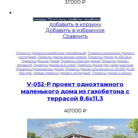
31'000
₽
площадь: 79,1 м²
стены: газобетон, пеноблоки
добавить в корзину
Добавить в избранное
Сравнить
Проекты домов из газобетона (пеноблоков)
,
Проекты маленьких домов и
коттеджей
,
Проекты домов эконом класса
,
Проекты домов до 100 кв.м
,
Проекты дачных домов
,
Проекты простых домов
,
Проекты домов с
террасой
,
Проекты домов на 6 соток
,
Проекты домов для узких участков
,
Проекты одноэтажных домов
,
Проекты домов стоимостью от 20 000 до 40
000 руб.
,
Новые проекты домов и коттеджей
,
Проекты домов V-серии
V-052-P проект одноэтажного
маленького дома из газобетона с
террасой 8.6х11.3
40'000
₽