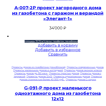
A-007-2P проект загородного дома
из газобетона с гаражом и верандой
«Элегант-1»
34'000
₽
площадь: 111,70 м²
стены: газобетон, пеноблоки
добавить в корзину
Добавить в избранное
Сравнить
Проекты домов из газобетона (пеноблоков)
,
Проекты современных домов
,
Проекты маленьких домов и коттеджей
,
Проекты домов эконом класса
,
Проекты домов до 150 кв.м.
,
Проекты простых домов
,
Проекты домов с
террасой
,
Проекты домов 12x12
,
Проекты одноэтажных домов
,
Проекты
домов стоимостью более 40 000 руб.
,
Проекты домов G-серии
G-091-P проект маленького
одноэтажного дома из газобетона
12х12