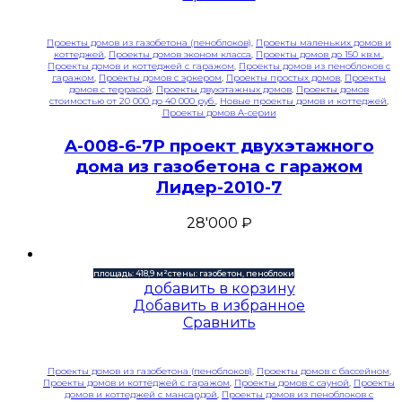
Проекты домов из газобетона (пеноблоков)
,
Проекты маленьких домов и
коттеджей
,
Проекты домов эконом класса
,
Проекты домов до 150 кв.м.
,
Проекты домов и коттеджей с гаражом
,
Проекты домов из пеноблоков с
гаражом
,
Проекты домов с эркером
,
Проекты простых домов
,
Проекты
домов с террасой
,
Проекты двухэтажных домов
,
Проекты домов
стоимостью от 20 000 до 40 000 руб.
,
Новые проекты домов и коттеджей
,
Проекты домов A-серии
A-008-6-7P проект двухэтажного
дома из газобетона с гаражом
Лидер-2010-7
28'000
₽
площадь: 418,9 м²
стены: газобетон, пеноблоки
добавить в корзину
Добавить в избранное
Сравнить
Проекты домов из газобетона (пеноблоков)
,
Проекты домов с бассейном
,
Проекты домов и коттеджей с гаражом
,
Проекты домов с сауной
,
Проекты
домов и коттеджей с мансардой
,
Проекты домов из пеноблоков с