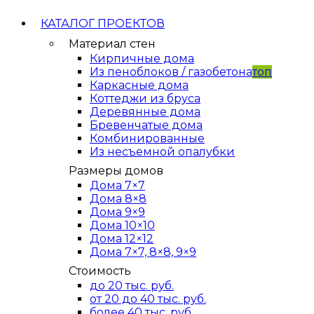
КАТАЛОГ ПРОЕКТОВ
Материал стен
Кирпичные дома
Из пеноблоков / газобетона
топ
Каркасные дома
Коттеджи из бруса
Деревянные дома
Бревенчатые дома
Комбинированные
Из несъемной опалубки
Размеры домов
Дома 7×7
Дома 8×8
Дома 9×9
Дома 10×10
Дома 12×12
Дома 7×7, 8×8, 9×9
Стоимость
до 20 тыс. руб.
от 20 до 40 тыс. руб.
более 40 тыс. руб.