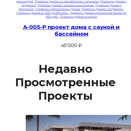
мансардой
,
Проекты домов из пеноблоков с гаражом
,
Проекты домов с
террасой
,
Проекты домов с цокольным этажом
,
Проекты домов с
балконом
,
Проекты трёхэтажных домов
,
Проекты домов с подвалом
,
Проекты домов от 400 до 500 кв.м.
,
Проекты домов стоимостью более 40
000 руб.
,
Проекты домов A-серии
A-005-P проект дома с сауной и
бассейном
45'000
₽
Недавно
Просмотренные
Проекты