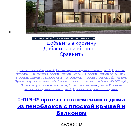
площадь: 148 м²
стены: газобетон, пеноблоки
добавить в корзину
Добавить в избранное
Сравнить
Дома с плоской крышей
,
Новые проекты домов и коттеджей
,
Проекты
двухэтажных домов
,
Проекты домов J-серии
,
Проекты домов до 150 кв.м.
,
Проекты домов из газобетона (пеноблоков)
,
Проекты домов с балконом
,
Проекты домов с террасой
,
Проекты домов стоимостью более 40 000 руб.
,
Проекты домов эконом класса
,
Проекты красивых домов
,
Проекты
маленьких домов и коттеджей
,
Проекты современных домов
J-019-P проект современного дома
из пеноблоков с плоской крышей и
балконом
48'000
₽