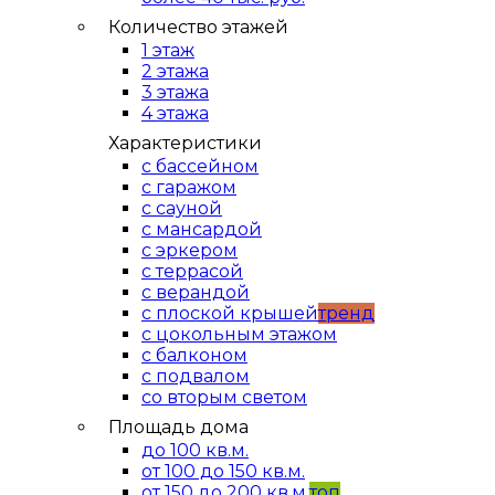
Количество этажей
1 этаж
2 этажа
3 этажа
4 этажа
Характеристики
с бассейном
с гаражом
с сауной
с мансардой
с эркером
с террасой
с верандой
с плоской крышей
тренд
с цокольным этажом
с балконом
с подвалом
со вторым светом
Площадь дома
до 100 кв.м.
от 100 до 150 кв.м.
от 150 до 200 кв.м.
топ