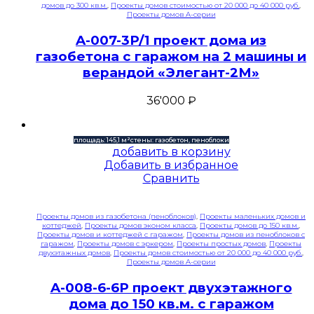
домов до 300 кв.м.
,
Проекты домов стоимостью от 20 000 до 40 000 руб.
,
Проекты домов A-серии
A-007-3P/1 проект дома из
газобетона с гаражом на 2 машины и
верандой «Элегант-2М»
36'000
₽
площадь: 145,1 м²
стены: газобетон, пеноблоки
добавить в корзину
Добавить в избранное
Сравнить
Проекты домов из газобетона (пеноблоков)
,
Проекты маленьких домов и
коттеджей
,
Проекты домов эконом класса
,
Проекты домов до 150 кв.м.
,
Проекты домов и коттеджей с гаражом
,
Проекты домов из пеноблоков с
гаражом
,
Проекты домов с эркером
,
Проекты простых домов
,
Проекты
двухэтажных домов
,
Проекты домов стоимостью от 20 000 до 40 000 руб.
,
Проекты домов A-серии
A-008-6-6P проект двухэтажного
дома до 150 кв.м. с гаражом