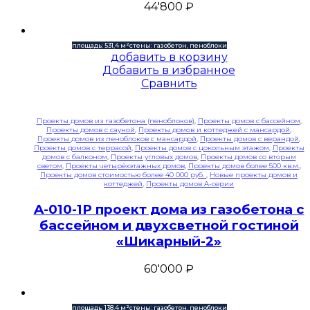
44'800
₽
площадь: 531,4 м²
стены: газобетон, пеноблоки
добавить в корзину
Добавить в избранное
Сравнить
Проекты домов из газобетона (пеноблоков)
,
Проекты домов с бассейном
,
Проекты домов с сауной
,
Проекты домов и коттеджей с мансардой
,
Проекты домов из пеноблоков с мансардой
,
Проекты домов с верандой
,
Проекты домов с террасой
,
Проекты домов с цокольным этажом
,
Проекты
домов с балконом
,
Проекты угловых домов
,
Проекты домов со вторым
светом
,
Проекты четырёхэтажных домов
,
Проекты домов более 500 кв.м.
,
Проекты домов стоимостью более 40 000 руб.
,
Новые проекты домов и
коттеджей
,
Проекты домов A-серии
A-010-1P проект дома из газобетона с
бассейном и двухсветной гостиной
«Шикарный-2»
60'000
₽
площадь: 138,4 м²
стены: газобетон, пеноблоки