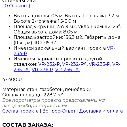
Оценка
0
из 5
( 0 Отзывы )
Высота цоколя: 0,5 м. Высота 1-го этажа: 3,2 м.
Высота 2-го этажа: 1,5-3,0 м
Площадь крыши: 237,9 м2. Уклон крыши: 25°.
Общая высота дома: 8,05 м
Площадь застройки: 156,3 м2. Габариты дома
(ШxГ, м): 10.2×15.32
Имеется зеркальный вариант проекта
VR-
234-P
Имеются варианты проекта с другой
отделкой:
VR-232-P
,
VR-232-P/1
,
VR-235-P
,
VR-
235-P/1
,
VR-236-P
,
VR-236-P/1
47'400
₽
Материал стен:
газобетон, пеноблоки
Общая площадь:
228,7 м²
Все параметры проекта представлены на
вкладке «Характеристики»
Состав проекта
|
Вопрос-Ответ
|
Доставка и оплата
СОСТАВ ЗАКАЗА: