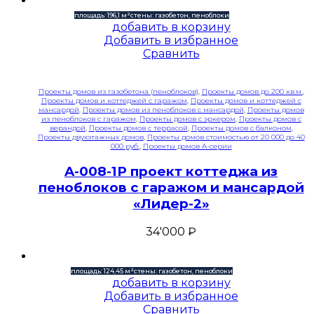
площадь: 196,1 м²
стены: газобетон, пеноблоки
добавить в корзину
Добавить в избранное
Сравнить
Проекты домов из газобетона (пеноблоков)
,
Проекты домов до 200 кв.м.
,
Проекты домов и коттеджей с гаражом
,
Проекты домов и коттеджей с
мансардой
,
Проекты домов из пеноблоков с мансардой
,
Проекты домов
из пеноблоков с гаражом
,
Проекты домов с эркером
,
Проекты домов с
верандой
,
Проекты домов с террасой
,
Проекты домов с балконом
,
Проекты двухэтажных домов
,
Проекты домов стоимостью от 20 000 до 40
000 руб.
,
Проекты домов A-серии
A-008-1P проект коттеджа из
пеноблоков с гаражом и мансардой
«Лидер-2»
34'000
₽
площадь: 124,45 м²
стены: газобетон, пеноблоки
добавить в корзину
Добавить в избранное
Сравнить