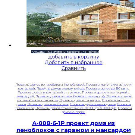
площадь: 146,3 м²
стены: газобетон, пеноблоки
добавить в корзину
Добавить в избранное
Сравнить
Проекты домов из газобетона (пеноблоков)
,
Проекты маленьких домов и
коттеджей
,
Проекты домов эконом класса
,
Проекты домов до 150 кв.м.
,
Проекты домов и коттеджей с гаражом
,
Проекты домов и коттеджей с
мансардой
,
Проекты домов из пеноблоков с мансардой
,
Проекты домов
из пеноблоков с гаражом
,
Проекты домов с эркером
,
Проекты простых
домов
,
Проекты домов на 6 соток
,
Проекты двухэтажных домов
,
Проекты
домов шале
,
Проекты домов стоимостью от 20 000 до 40 000 руб.
,
Проекты
домов A-серии
A-008-6-1P проект дома из
пеноблоков с гаражом и мансардой