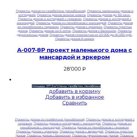
Проекты домов из газобетона (пеноблоков)
,
Проекты маленьких домов и
коттеджей
,
Проекты домов эконом класса
,
Проекты домов до 150 кв.м.
,
Проекты домов и коттеджей с гаражом
,
Проекты домов и коттеджей с
мансардой
,
Проекты домов из пеноблоков с мансардой
,
Проекты домов
из пеноблоков с гаражом
,
Проекты домов с эркером
,
Проекты простых
домов
,
Проекты домов на 6 соток
,
Проекты домов с балконом
,
Проекты
двухэтажных домов
,
Проекты домов стоимостью от 20 000 до 40 000 руб.
,
Проекты домов A-серии
A-007-8P проект маленького дома с
мансардой и эркером
28'000
₽
площадь: 217,3 м²
стены: газобетон, пеноблоки
добавить в корзину
Добавить в избранное
Сравнить
Проекты домов из газобетона (пеноблоков)
,
Проекты домов и коттеджей с
гаражом
,
Проекты домов и коттеджей с мансардой
,
Проекты домов из
пеноблоков с мансардой
,
Проекты домов из пеноблоков с гаражом
,
Проекты домов с эркером
,
Проекты домов с верандой
,
Проекты простых
домов
,
Проекты домов с балконом
,
Проекты двухэтажных домов
,
Проекты