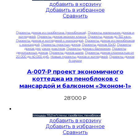
добавить в корзину
Добавить в избранное
Сравнить
Проекты домов из газобетона (пеноблоков)
,
Проекты маленьких домов и
коттеджей
,
Проекты домов эконом класса
,
Проекты домов до 150 кв.м.
,
Проекты домов и коттеджей с мансардой
,
Проекты домов из пеноблоков
с мансардой
,
Проекты простых домов
,
Проекты домов 10x10
,
Проекты
домов для узких участков
,
Проекты домов с балконом
,
Проекты
двухэтажных домов
,
Проекты домов шале
,
Проекты домов стоимостью от
20 000 до 40 000 руб.
,
Новые проекты домов и коттеджей
,
Проекты домов
A-серии
A-007-P проект экономичного
коттеджа из пеноблоков с
мансардой и балконом «Эконом-1»
28'000
₽
площадь: 115,0 м²
стены: газобетон, пеноблоки
добавить в корзину
Добавить в избранное
Сравнить