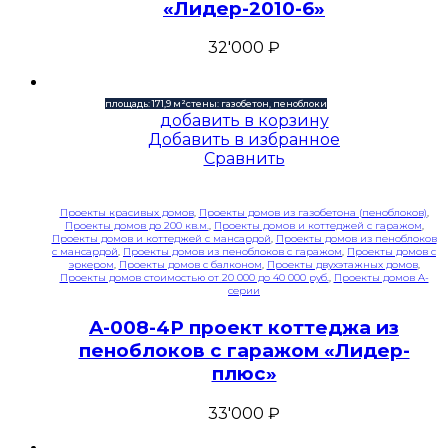
«Лидер-2010-6»
32'000
₽
площадь: 171,9 м²
стены: газобетон, пеноблоки
добавить в корзину
Добавить в избранное
Сравнить
Проекты красивых домов
,
Проекты домов из газобетона (пеноблоков)
,
Проекты домов до 200 кв.м.
,
Проекты домов и коттеджей с гаражом
,
Проекты домов и коттеджей с мансардой
,
Проекты домов из пеноблоков
с мансардой
,
Проекты домов из пеноблоков с гаражом
,
Проекты домов с
эркером
,
Проекты домов с балконом
,
Проекты двухэтажных домов
,
Проекты домов стоимостью от 20 000 до 40 000 руб.
,
Проекты домов A-
серии
A-008-4P проект коттеджа из
пеноблоков с гаражом «Лидер-
плюс»
33'000
₽