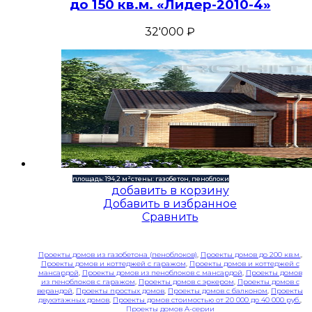
до 150 кв.м. «Лидер-2010-4»
32'000
₽
площадь: 194,2 м²
стены: газобетон, пеноблоки
добавить в корзину
Добавить в избранное
Сравнить
Проекты домов из газобетона (пеноблоков)
,
Проекты домов до 200 кв.м.
,
Проекты домов и коттеджей с гаражом
,
Проекты домов и коттеджей с
мансардой
,
Проекты домов из пеноблоков с мансардой
,
Проекты домов
из пеноблоков с гаражом
,
Проекты домов с эркером
,
Проекты домов с
верандой
,
Проекты простых домов
,
Проекты домов с балконом
,
Проекты
двухэтажных домов
,
Проекты домов стоимостью от 20 000 до 40 000 руб.
,
Проекты домов A-серии