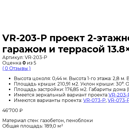
VR-203-P проект 2-этажн
гаражом и террасой 13.8×
Артикул:
VR-203-P
Оценка
0
из 5
( 0 Отзывы )
Высота цоколя: 0,44 м. Высота 1-го этажа: 2,8 м. 
Площадь крыши: 210,91 м2. Уклон крыши: 30°. О
Площадь застройки: 176,85 м2. Габариты дома (Шx
Имеется зеркальный вариант проекта
VR-203-P
Имеются варианты проекта:
VR-073-P
,
VR-073-P
46'700
₽
Материал стен:
газобетон, пеноблоки
Общая площадь:
189,0 м²