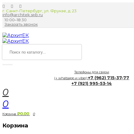
г. Санкт-Петербург, ул. Фрунзе, д. 23
info@architek.spb.ru
10:00–18:30
Заказать звонок
Телефоны для связи
+7 (962) 715-37-77
(+ whatsapp и viber):
+7 (921) 995-53-14
0
0
₽0.00
Корзина
0
Корзина