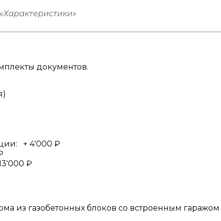
 «Характеристики»
мплекты документов.
я)
ации:
+
4'000
₽
₽
13'000
₽
ома из газобетонных блоков со встроенным гаражом и