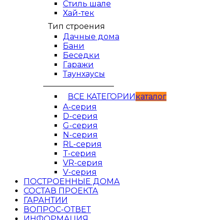
Стиль шале
Хай-тек
Тип строения
Дачные дома
Бани
Беседки
Гаражи
Таунхаусы
__________________
ВСЕ КАТЕГОРИИ
кaтaлог
A-серия
D-серия
G-серия
N-серия
RL-серия
T-серия
VR-серия
V-серия
ПОСТРОЕННЫЕ ДОМА
СОСТАВ ПРОЕКТА
ГАРАНТИИ
ВОПРОС-ОТВЕТ
ИНФОРМАЦИЯ