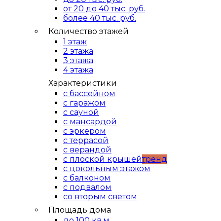
от 20 до 40 тыс. руб.
более 40 тыс. руб.
Количество этажей
1 этаж
2 этажа
3 этажа
4 этажа
Характеристики
с бассейном
с гаражом
с сауной
с мансардой
с эркером
с террасой
с верандой
с плоской крышей
тренд
с цокольным этажом
с балконом
с подвалом
со вторым светом
Площадь дома
до 100 кв.м.