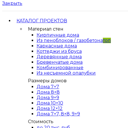
Закрыть
КАТАЛОГ ПРОЕКТОВ
Материал стен
Кирпичные дома
Из пеноблоков / газобетона
топ
Каркасные дома
Коттеджи из бруса
Деревянные дома
Бревенчатые дома
Комбинированные
Из несъемной опалубки
Размеры домов
Дома 7×7
Дома 8×8
Дома 9×9
Дома 10×10
Дома 12×12
Дома 7×7, 8×8, 9×9
Стоимость
до 20 тыс. руб.