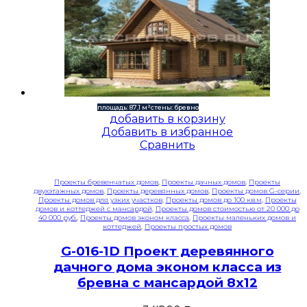
площадь: 87,1 м²
стены: бревно
добавить в корзину
Добавить в избранное
Сравнить
Проекты бревенчатых домов
,
Проекты дачных домов
,
Проекты
двухэтажных домов
,
Проекты деревянных домов
,
Проекты домов G-серии
,
Проекты домов для узких участков
,
Проекты домов до 100 кв.м
,
Проекты
домов и коттеджей с мансардой
,
Проекты домов стоимостью от 20 000 до
40 000 руб.
,
Проекты домов эконом класса
,
Проекты маленьких домов и
коттеджей
,
Проекты простых домов
G-016-1D Проект деревянного
дачного дома эконом класса из
бревна с мансардой 8х12