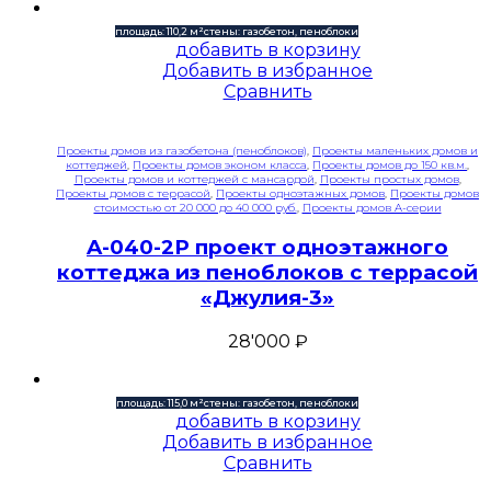
площадь: 110,2 м²
стены: газобетон, пеноблоки
добавить в корзину
Добавить в избранное
Сравнить
Проекты домов из газобетона (пеноблоков)
,
Проекты маленьких домов и
коттеджей
,
Проекты домов эконом класса
,
Проекты домов до 150 кв.м.
,
Проекты домов и коттеджей с мансардой
,
Проекты простых домов
,
Проекты домов с террасой
,
Проекты одноэтажных домов
,
Проекты домов
стоимостью от 20 000 до 40 000 руб.
,
Проекты домов A-серии
A-040-2P проект одноэтажного
коттеджа из пеноблоков с террасой
«Джулия-3»
28'000
₽
площадь: 115,0 м²
стены: газобетон, пеноблоки
добавить в корзину
Добавить в избранное
Сравнить