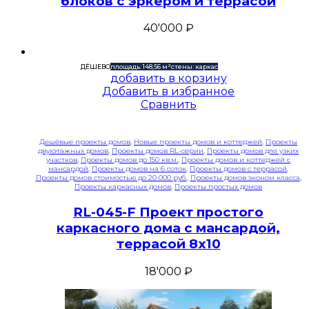
блоков с эркером и террасой
40'000
₽
ДЁШЕВО
площадь: 148,56 м²
стены: каркас
добавить в корзину
Добавить в избранное
Сравнить
Дешёвые проекты домов
,
Новые проекты домов и коттеджей
,
Проекты
двухэтажных домов
,
Проекты домов RL-серии
,
Проекты домов для узких
участков
,
Проекты домов до 150 кв.м.
,
Проекты домов и коттеджей с
мансардой
,
Проекты домов на 6 соток
,
Проекты домов с террасой
,
Проекты домов стоимостью до 20 000 руб.
,
Проекты домов эконом класса
,
Проекты каркасных домов
,
Проекты простых домов
RL-045-F Проект простого
каркасного дома с мансардой,
террасой 8х10
18'000
₽