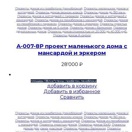
Проекты домов из газобетона (пеноблоков)
,
Проекты маленьких домов и
коттеджей
,
Проекты домов эконом класса
,
Проекты домов до 150 кв.м.
,
Проекты домов и коттеджей с гаражом
,
Проекты домов и коттеджей с
мансардой
,
Проекты домов из пеноблоков с мансардой
,
Проекты домов
из пеноблоков с гаражом
,
Проекты домов с эркером
,
Проекты простых
домов
,
Проекты домов на 6 соток
,
Проекты домов с балконом
,
Проекты
двухэтажных домов
,
Проекты домов стоимостью от 20 000 до 40 000 руб.
,
Проекты домов A-серии
A-007-8P проект маленького дома с
мансардой и эркером
28'000
₽
площадь: 138,4 м²
стены: газобетон, пеноблоки
добавить в корзину
Добавить в избранное
Сравнить
Проекты домов из газобетона (пеноблоков)
,
Проекты маленьких домов и
коттеджей
,
Проекты домов эконом класса
,
Проекты домов до 150 кв.м.
,
Проекты домов и коттеджей с мансардой
,
Проекты домов из пеноблоков
с мансардой
,
Проекты простых домов
,
Проекты домов 10x10
,
Проекты
домов для узких участков
,
Проекты домов с балконом
,
Проекты