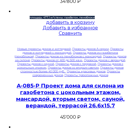
34'800
₽
площадь: 477,1 м²
стены: газобетон, пеноблоки
добавить в корзину
Добавить в избранное
Сравнить
Новые проекты домов и коттеджей
,
Проекты домов A-серии
,
Проекты
домов и коттеджей с мансардой
,
Проекты домов из газобетона
(пеноблоков)
,
Проекты домов из пеноблоков с мансардой
,
Проекты домов
на склоне
,
Проекты домов от 400 до 500 кв.м.
,
Проекты домов с верандой
,
Проекты домов с сауной
,
Проекты домов с террасой
,
Проекты домов с
цокольным этажом
,
Проекты домов со вторым светом
,
Проекты домов
стоимостью более 40 000 руб.
,
Проекты красивых домов
,
Проекты
современных домов
,
Проекты трёхэтажных домов
A-085-P Проект дома для склона из
газобетона с цокольным этажом,
мансардой, вторым светом, сауной,
верандой, террасой 26.6х15.7
45'000
₽