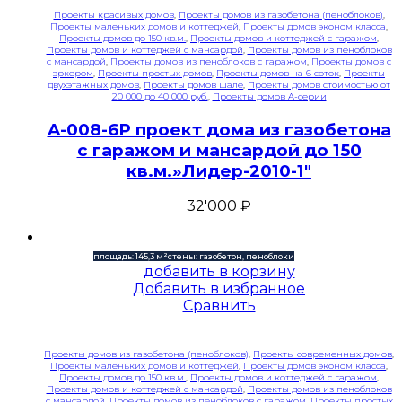
Проекты красивых домов
,
Проекты домов из газобетона (пеноблоков)
,
Проекты маленьких домов и коттеджей
,
Проекты домов эконом класса
,
Проекты домов до 150 кв.м.
,
Проекты домов и коттеджей с гаражом
,
Проекты домов и коттеджей с мансардой
,
Проекты домов из пеноблоков
с мансардой
,
Проекты домов из пеноблоков с гаражом
,
Проекты домов с
эркером
,
Проекты простых домов
,
Проекты домов на 6 соток
,
Проекты
двухэтажных домов
,
Проекты домов шале
,
Проекты домов стоимостью от
20 000 до 40 000 руб.
,
Проекты домов A-серии
A-008-6P проект дома из газобетона
с гаражом и мансардой до 150
кв.м.»Лидер-2010-1″
32'000
₽
площадь: 145,3 м²
стены: газобетон, пеноблоки
добавить в корзину
Добавить в избранное
Сравнить
Проекты домов из газобетона (пеноблоков)
,
Проекты современных домов
,
Проекты маленьких домов и коттеджей
,
Проекты домов эконом класса
,
Проекты домов до 150 кв.м.
,
Проекты домов и коттеджей с гаражом
,
Проекты домов и коттеджей с мансардой
,
Проекты домов из пеноблоков
с мансардой
,
Проекты домов из пеноблоков с гаражом
,
Проекты простых