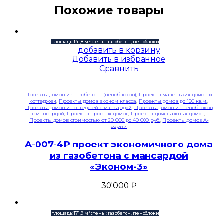
Похожие товары
площадь: 141,8 м²
стены: газобетон, пеноблоки
добавить в корзину
Добавить в избранное
Сравнить
Проекты домов из газобетона (пеноблоков)
,
Проекты маленьких домов и
коттеджей
,
Проекты домов эконом класса
,
Проекты домов до 150 кв.м.
,
Проекты домов и коттеджей с мансардой
,
Проекты домов из пеноблоков
с мансардой
,
Проекты простых домов
,
Проекты двухэтажных домов
,
Проекты домов стоимостью от 20 000 до 40 000 руб.
,
Проекты домов A-
серии
A-007-4P проект экономичного дома
из газобетона с мансардой
«Эконом-3»
30'000
₽
площадь: 171,9 м²
стены: газобетон, пеноблоки