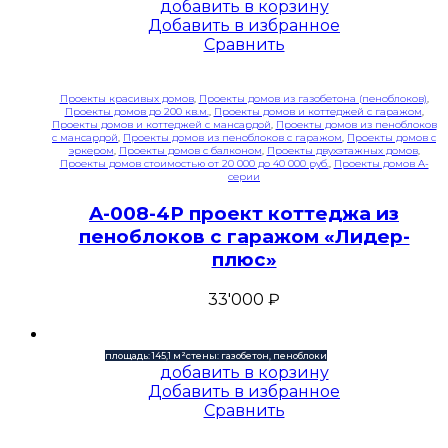
добавить в корзину
Добавить в избранное
Сравнить
Проекты красивых домов
,
Проекты домов из газобетона (пеноблоков)
,
Проекты домов до 200 кв.м.
,
Проекты домов и коттеджей с гаражом
,
Проекты домов и коттеджей с мансардой
,
Проекты домов из пеноблоков
с мансардой
,
Проекты домов из пеноблоков с гаражом
,
Проекты домов с
эркером
,
Проекты домов с балконом
,
Проекты двухэтажных домов
,
Проекты домов стоимостью от 20 000 до 40 000 руб.
,
Проекты домов A-
серии
A-008-4P проект коттеджа из
пеноблоков с гаражом «Лидер-
плюс»
33'000
₽
площадь: 145,1 м²
стены: газобетон, пеноблоки
добавить в корзину
Добавить в избранное
Сравнить