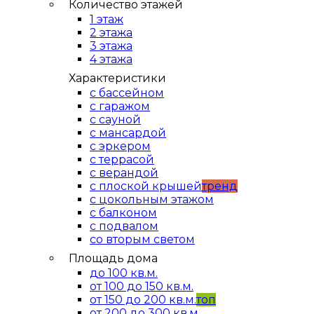
Количество этажей
1 этаж
2 этажа
3 этажа
4 этажа
Характеристики
с бассейном
с гаражом
с сауной
с мансардой
с эркером
с террасой
с верандой
с плоской крышей
тренд
с цокольным этажом
с балконом
с подвалом
со вторым светом
Площадь дома
до 100 кв.м.
от 100 до 150 кв.м.
от 150 до 200 кв.м.
топ
от 200 до 300 кв.м.