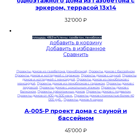
одноэтажного дома из газобетона с
эркером, террасой 13х14
32'000
₽
площадь: 418,9 м²
стены: газобетон, пеноблоки
добавить в корзину
Добавить в избранное
Сравнить
Проекты домов из газобетона (пеноблоков)
,
Проекты домов с бассейном
,
Проекты домов и коттеджей с гаражом
,
Проекты домов с сауной
,
Проекты
домов и коттеджей с мансардой
,
Проекты домов из пеноблоков с
мансардой
,
Проекты домов из пеноблоков с гаражом
,
Проекты домов с
террасой
,
Проекты домов с цокольным этажом
,
Проекты домов с
балконом
,
Проекты трёхэтажных домов
,
Проекты домов с подвалом
,
Проекты домов от 400 до 500 кв.м.
,
Проекты домов стоимостью более 40
000 руб.
,
Проекты домов A-серии
A-005-P проект дома с сауной и
бассейном
45'000
₽