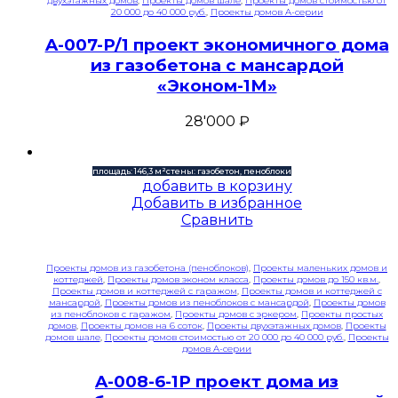
двухэтажных домов
,
Проекты домов шале
,
Проекты домов стоимостью от
20 000 до 40 000 руб.
,
Проекты домов A-серии
A-007-P/1 проект экономичного дома
из газобетона с мансардой
«Эконом-1М»
28'000
₽
площадь: 146,3 м²
стены: газобетон, пеноблоки
добавить в корзину
Добавить в избранное
Сравнить
Проекты домов из газобетона (пеноблоков)
,
Проекты маленьких домов и
коттеджей
,
Проекты домов эконом класса
,
Проекты домов до 150 кв.м.
,
Проекты домов и коттеджей с гаражом
,
Проекты домов и коттеджей с
мансардой
,
Проекты домов из пеноблоков с мансардой
,
Проекты домов
из пеноблоков с гаражом
,
Проекты домов с эркером
,
Проекты простых
домов
,
Проекты домов на 6 соток
,
Проекты двухэтажных домов
,
Проекты
домов шале
,
Проекты домов стоимостью от 20 000 до 40 000 руб.
,
Проекты
домов A-серии
A-008-6-1P проект дома из