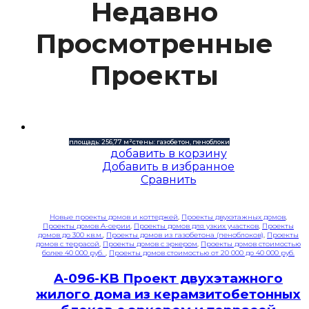
Недавно
Просмотренные
Проекты
площадь: 256,77 м²
стены: газобетон, пеноблоки
добавить в корзину
Добавить в избранное
Сравнить
Новые проекты домов и коттеджей
,
Проекты двухэтажных домов
,
Проекты домов A-серии
,
Проекты домов для узких участков
,
Проекты
домов до 300 кв.м.
,
Проекты домов из газобетона (пеноблоков)
,
Проекты
домов с террасой
,
Проекты домов с эркером
,
Проекты домов стоимостью
более 40 000 руб.
,
Проекты домов стоимостью от 20 000 до 40 000 руб.
A-096-KB Проект двухэтажного
жилого дома из керамзитобетонных