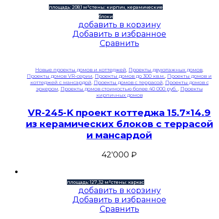
площадь: 208,1 м²
стены: кирпич, керамические
блоки
добавить в корзину
Добавить в избранное
Сравнить
Новые проекты домов и коттеджей
,
Проекты двухэтажных домов
,
Проекты домов VR-серии
,
Проекты домов до 300 кв.м.
,
Проекты домов и
коттеджей с мансардой
,
Проекты домов с террасой
,
Проекты домов с
эркером
,
Проекты домов стоимостью более 40 000 руб.
,
Проекты
кирпичных домов
VR-245-K проект коттеджа 15.7×14.9
из керамических блоков с террасой
и мансардой
42'000
₽
площадь: 127,32 м²
стены: каркас
добавить в корзину
Добавить в избранное
Сравнить