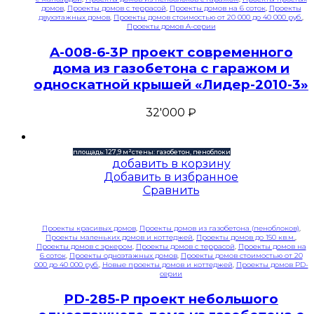
домов
,
Проекты домов с террасой
,
Проекты домов на 6 соток
,
Проекты
двухэтажных домов
,
Проекты домов стоимостью от 20 000 до 40 000 руб.
,
Проекты домов A-серии
A-008-6-3P проект современного
дома из газобетона с гаражом и
односкатной крышей «Лидер-2010-3»
32'000
₽
площадь: 127,9 м²
стены: газобетон, пеноблоки
добавить в корзину
Добавить в избранное
Сравнить
Проекты красивых домов
,
Проекты домов из газобетона (пеноблоков)
,
Проекты маленьких домов и коттеджей
,
Проекты домов до 150 кв.м.
,
Проекты домов с эркером
,
Проекты домов с террасой
,
Проекты домов на
6 соток
,
Проекты одноэтажных домов
,
Проекты домов стоимостью от 20
000 до 40 000 руб.
,
Новые проекты домов и коттеджей
,
Проекты домов PD-
серии
PD-285-P проект небольшого