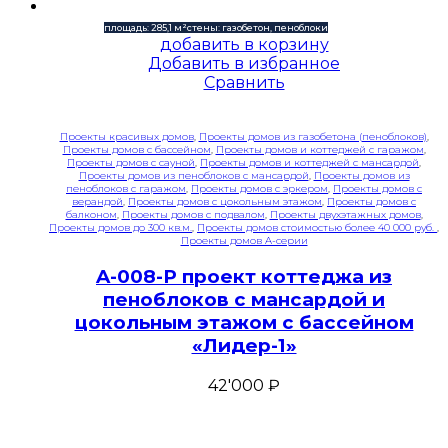
площадь: 285,1 м²
стены: газобетон, пеноблоки
добавить в корзину
Добавить в избранное
Сравнить
Проекты красивых домов
,
Проекты домов из газобетона (пеноблоков)
,
Проекты домов с бассейном
,
Проекты домов и коттеджей с гаражом
,
Проекты домов с сауной
,
Проекты домов и коттеджей с мансардой
,
Проекты домов из пеноблоков с мансардой
,
Проекты домов из
пеноблоков с гаражом
,
Проекты домов с эркером
,
Проекты домов с
верандой
,
Проекты домов с цокольным этажом
,
Проекты домов с
балконом
,
Проекты домов с подвалом
,
Проекты двухэтажных домов
,
Проекты домов до 300 кв.м.
,
Проекты домов стоимостью более 40 000 руб.
,
Проекты домов A-серии
A-008-P проект коттеджа из
пеноблоков с мансардой и
цокольным этажом с бассейном
«Лидер-1»
42'000
₽