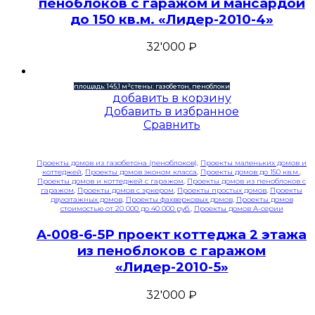
пеноблоков с гаражом и мансардой
до 150 кв.м. «Лидер-2010-4»
32'000
₽
площадь: 145,1 м²
стены: газобетон, пеноблоки
добавить в корзину
Добавить в избранное
Сравнить
Проекты домов из газобетона (пеноблоков)
,
Проекты маленьких домов и
коттеджей
,
Проекты домов эконом класса
,
Проекты домов до 150 кв.м.
,
Проекты домов и коттеджей с гаражом
,
Проекты домов из пеноблоков с
гаражом
,
Проекты домов с эркером
,
Проекты простых домов
,
Проекты
двухэтажных домов
,
Проекты фахверковых домов
,
Проекты домов
стоимостью от 20 000 до 40 000 руб.
,
Проекты домов A-серии
A-008-6-5P проект коттеджа 2 этажа
из пеноблоков с гаражом
«Лидер-2010-5»
32'000
₽