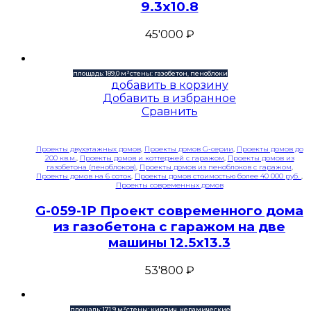
9.3х10.8
45'000
₽
площадь: 189,0 м²
стены: газобетон, пеноблоки
добавить в корзину
Добавить в избранное
Сравнить
Проекты двухэтажных домов
,
Проекты домов G-серии
,
Проекты домов до
200 кв.м.
,
Проекты домов и коттеджей с гаражом
,
Проекты домов из
газобетона (пеноблоков)
,
Проекты домов из пеноблоков с гаражом
,
Проекты домов на 6 соток
,
Проекты домов стоимостью более 40 000 руб.
,
Проекты современных домов
G-059-1P Проект современного дома
из газобетона с гаражом на две
машины 12.5х13.3
53'800
₽
площадь: 171,9 м²
стены: кирпич, керамические