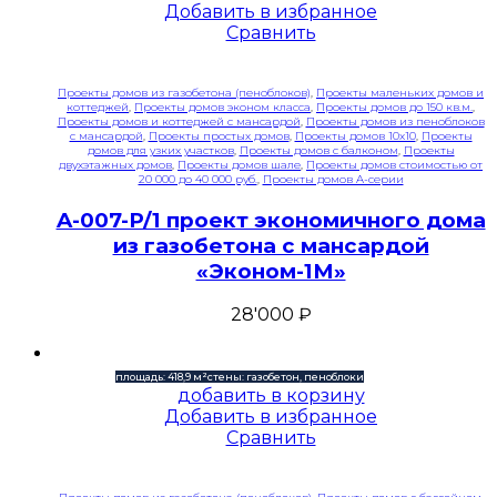
Добавить в избранное
Сравнить
Проекты домов из газобетона (пеноблоков)
,
Проекты маленьких домов и
коттеджей
,
Проекты домов эконом класса
,
Проекты домов до 150 кв.м.
,
Проекты домов и коттеджей с мансардой
,
Проекты домов из пеноблоков
с мансардой
,
Проекты простых домов
,
Проекты домов 10x10
,
Проекты
домов для узких участков
,
Проекты домов с балконом
,
Проекты
двухэтажных домов
,
Проекты домов шале
,
Проекты домов стоимостью от
20 000 до 40 000 руб.
,
Проекты домов A-серии
A-007-P/1 проект экономичного дома
из газобетона с мансардой
«Эконом-1М»
28'000
₽
площадь: 418,9 м²
стены: газобетон, пеноблоки
добавить в корзину
Добавить в избранное
Сравнить