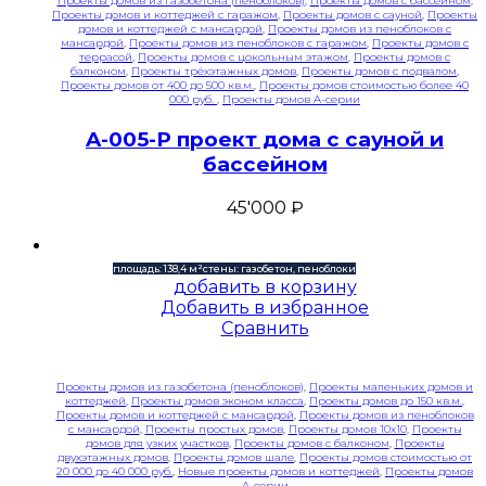
Проекты домов из газобетона (пеноблоков)
,
Проекты домов с бассейном
,
Проекты домов и коттеджей с гаражом
,
Проекты домов с сауной
,
Проекты
домов и коттеджей с мансардой
,
Проекты домов из пеноблоков с
мансардой
,
Проекты домов из пеноблоков с гаражом
,
Проекты домов с
террасой
,
Проекты домов с цокольным этажом
,
Проекты домов с
балконом
,
Проекты трёхэтажных домов
,
Проекты домов с подвалом
,
Проекты домов от 400 до 500 кв.м.
,
Проекты домов стоимостью более 40
000 руб.
,
Проекты домов A-серии
A-005-P проект дома с сауной и
бассейном
45'000
₽
площадь: 138,4 м²
стены: газобетон, пеноблоки
добавить в корзину
Добавить в избранное
Сравнить
Проекты домов из газобетона (пеноблоков)
,
Проекты маленьких домов и
коттеджей
,
Проекты домов эконом класса
,
Проекты домов до 150 кв.м.
,
Проекты домов и коттеджей с мансардой
,
Проекты домов из пеноблоков
с мансардой
,
Проекты простых домов
,
Проекты домов 10x10
,
Проекты
домов для узких участков
,
Проекты домов с балконом
,
Проекты
двухэтажных домов
,
Проекты домов шале
,
Проекты домов стоимостью от
20 000 до 40 000 руб.
,
Новые проекты домов и коттеджей
,
Проекты домов
A-серии