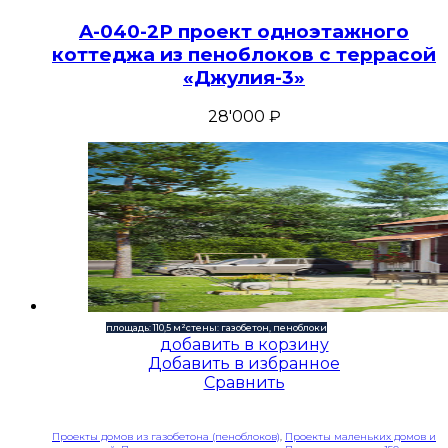
A-040-2P проект одноэтажного
коттеджа из пеноблоков с террасой
«Джулия-3»
28'000
₽
площадь: 110,5 м²
стены: газобетон, пеноблоки
добавить в корзину
Добавить в избранное
Сравнить
Проекты домов из газобетона (пеноблоков)
,
Проекты маленьких домов и