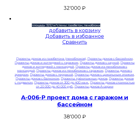
32'000
₽
площадь: 325,1 м²
стены: газобетон, пеноблоки
добавить в корзину
Добавить в избранное
Сравнить
Проекты домов из газобетона (пеноблоков)
,
Проекты домов с бассейном
,
Проекты домов и коттеджей с гаражом
,
Проекты домов с сауной
,
Проекты
домов и коттеджей с мансардой
,
Проекты домов из пеноблоков с
мансардой
,
Проекты домов из пеноблоков с гаражом
,
Проекты домов с
эркером
,
Проекты домов с террасой
,
Проекты домов с цокольным этажом
,
Проекты домов с балконом
,
Проекты трёхэтажных домов
,
Проекты домов
с подвалом
,
Проекты домов от 300 до 400 кв.м.
,
Проекты домов стоимостью
от 20 000 до 40 000 руб.
,
Проекты домов A-серии
A-006-P проект дома с гаражом и
бассейном
38'000
₽