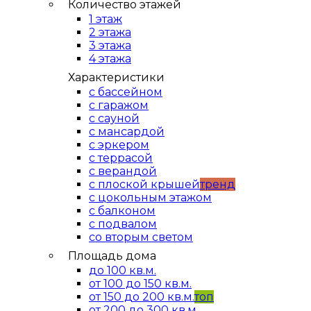
Количество этажей
1 этаж
2 этажа
3 этажа
4 этажа
Характеристики
с бассейном
с гаражом
с сауной
с мансардой
с эркером
с террасой
с верандой
с плоской крышей
тренд
с цокольным этажом
с балконом
с подвалом
со вторым светом
Площадь дома
до 100 кв.м.
от 100 до 150 кв.м.
от 150 до 200 кв.м.
топ
от 200 до 300 кв.м.