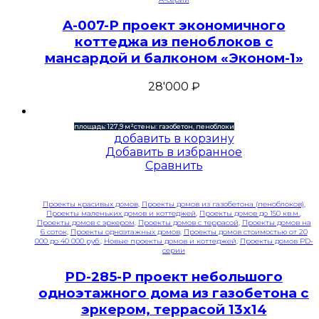
A-007-P проект экономичного
коттеджа из пеноблоков с
мансардой и балконом «Эконом-1»
28'000
₽
площадь: 127,9 м²
стены: газобетон, пеноблоки
добавить в корзину
Добавить в избранное
Сравнить
Проекты красивых домов
,
Проекты домов из газобетона (пеноблоков)
,
Проекты маленьких домов и коттеджей
,
Проекты домов до 150 кв.м.
,
Проекты домов с эркером
,
Проекты домов с террасой
,
Проекты домов на
6 соток
,
Проекты одноэтажных домов
,
Проекты домов стоимостью от 20
000 до 40 000 руб.
,
Новые проекты домов и коттеджей
,
Проекты домов PD-
серии
PD-285-P проект небольшого
одноэтажного дома из газобетона с
эркером, террасой 13х14