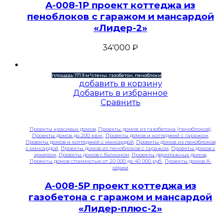
A-008-1P проект коттеджа из
пеноблоков с гаражом и мансардой
«Лидер-2»
34'000
₽
площадь: 171.9 м²
стены: газобетон, пеноблоки
добавить в корзину
Добавить в избранное
Сравнить
Проекты красивых домов
,
Проекты домов из газобетона (пеноблоков)
,
Проекты домов до 200 кв.м.
,
Проекты домов и коттеджей с гаражом
,
Проекты домов и коттеджей с мансардой
,
Проекты домов из пеноблоков
с мансардой
,
Проекты домов из пеноблоков с гаражом
,
Проекты домов с
эркером
,
Проекты домов с балконом
,
Проекты двухэтажных домов
,
Проекты домов стоимостью от 20 000 до 40 000 руб.
,
Проекты домов A-
серии
A-008-5P проект коттеджа из
газобетона с гаражом и мансардой
«Лидер-плюс-2»