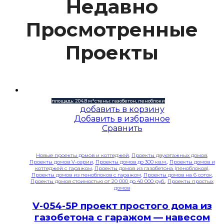
Недавно
Просмотренные
Проекты
площадь: 204,8 м²
стены: газобетон, пеноблоки
добавить в корзину
Добавить в избранное
Сравнить
Новые проекты домов и коттеджей
,
Проекты двухэтажных домов
,
Проекты домов V-серии
,
Проекты домов до 300 кв.м.
,
Проекты домов и
коттеджей с гаражом
,
Проекты домов из газобетона (пеноблоков)
,
Проекты домов из пеноблоков с гаражом
,
Проекты домов на 6 соток
,
Проекты домов стоимостью от 20 000 до 40 000 руб.
,
Проекты простых
домов
V-054-5P проект простого дома из
газобетона с гаражом — навесом