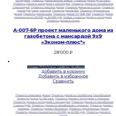
коттеджей
,
Проекты домов эконом класса
,
Проекты домов до 150 кв.м.
,
Проекты домов и коттеджей с мансардой
,
Проекты домов из пеноблоков
с мансардой
,
Проекты простых домов
,
Проекты домов на 6 соток
,
Проекты
домов для узких участков
,
Проекты домов 9x9
,
Проекты двухэтажных
домов
,
Проекты домов шале
,
Проекты домов 7x7, 8x8, 9x9
,
Проекты домов
стоимостью от 20 000 до 40 000 руб.
,
Новые проекты домов и коттеджей
,
Проекты домов A-серии
A-007-6P проект маленького дома из
газобетона с мансардой 9х9
«Эконом-плюс*»
28'000
₽
площадь: 171,9 м²
стены: газобетон, пеноблоки
добавить в корзину
Добавить в избранное
Сравнить
Проекты красивых домов
,
Проекты домов из газобетона (пеноблоков)
,
Проекты домов до 200 кв.м.
,
Проекты домов и коттеджей с гаражом
,
Проекты домов и коттеджей с мансардой
,
Проекты домов из пеноблоков
с мансардой
,
Проекты домов из пеноблоков с гаражом
,
Проекты домов с
эркером
,
Проекты домов с балконом
,
Проекты двухэтажных домов
,
Проекты домов стоимостью от 20 000 до 40 000 руб.
,
Проекты домов A-
серии