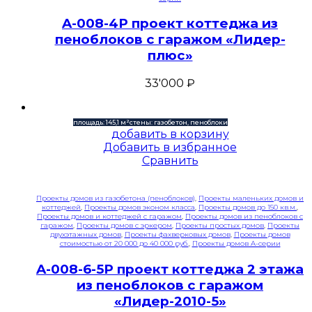
A-008-4P проект коттеджа из
пеноблоков с гаражом «Лидер-
плюс»
33'000
₽
площадь: 145,1 м²
стены: газобетон, пеноблоки
добавить в корзину
Добавить в избранное
Сравнить
Проекты домов из газобетона (пеноблоков)
,
Проекты маленьких домов и
коттеджей
,
Проекты домов эконом класса
,
Проекты домов до 150 кв.м.
,
Проекты домов и коттеджей с гаражом
,
Проекты домов из пеноблоков с
гаражом
,
Проекты домов с эркером
,
Проекты простых домов
,
Проекты
двухэтажных домов
,
Проекты фахверковых домов
,
Проекты домов
стоимостью от 20 000 до 40 000 руб.
,
Проекты домов A-серии
A-008-6-5P проект коттеджа 2 этажа
из пеноблоков с гаражом
«Лидер-2010-5»