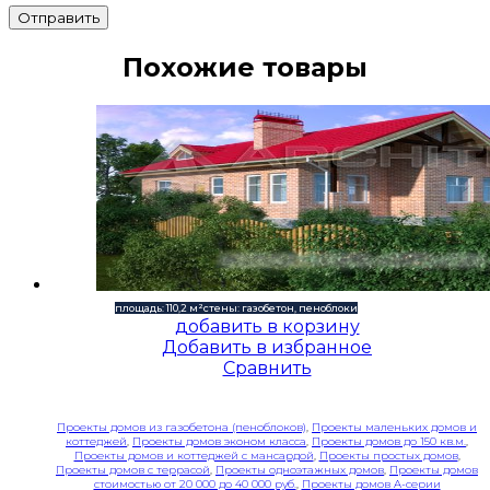
Отправить
Похожие товары
площадь: 110,2 м²
стены: газобетон, пеноблоки
добавить в корзину
Добавить в избранное
Сравнить
Проекты домов из газобетона (пеноблоков)
,
Проекты маленьких домов и
коттеджей
,
Проекты домов эконом класса
,
Проекты домов до 150 кв.м.
,
Проекты домов и коттеджей с мансардой
,
Проекты простых домов
,
Проекты домов с террасой
,
Проекты одноэтажных домов
,
Проекты домов
стоимостью от 20 000 до 40 000 руб.
,
Проекты домов A-серии