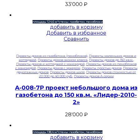
33'000
₽
площадь: 124,6 м²
стены: газобетон, пеноблоки
добавить в корзину
Добавить в избранное
Сравнить
Проекты домов из газобетона (пеноблоков)
,
Проекты маленьких домов и
коттеджей
,
Проекты домов эконом класса
,
Проекты домов до 150 кв.м.
,
Проекты домов и коттеджей с мансардой
,
Проекты домов из пеноблоков
с мансардой
,
Проекты домов с эркером
,
Проекты простых домов
,
Проекты
двухэтажных домов
,
Проекты домов шале
,
Проекты домов стоимостью от
20 000 до 40 000 руб.
,
Проекты домов A-серии
A-008-7P проект небольшого дома из
газобетона до 150 кв.м. «Лидер-2010-
2»
28'000
₽
площадь: 138,4 м²
стены: газобетон, пеноблоки
добавить в корзину