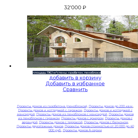
32'000
₽
площадь: 196,1 м²
стены: газобетон, пеноблоки
добавить в корзину
Добавить в избранное
Сравнить
Проекты домов из газобетона (пеноблоков)
,
Проекты домов до 200 кв.м.
,
Проекты домов и коттеджей с гаражом
,
Проекты домов и коттеджей с
мансардой
,
Проекты домов из пеноблоков с мансардой
,
Проекты домов
из пеноблоков с гаражом
,
Проекты домов с эркером
,
Проекты домов с
верандой
,
Проекты домов с террасой
,
Проекты домов с балконом
,
Проекты двухэтажных домов
,
Проекты домов стоимостью от 20 000 до 40
000 руб.
,
Проекты домов A-серии