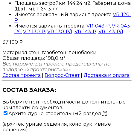
Площадь застройки: 144,24 м2. Габариты дома
(ШxГ, м): 11.6×13.77
Имеется зеркальный вариант проекта
VR-120-
P
Имеются варианты проекта:
VR-043-P
,
VR-043-
P/1
,
VR-130-P
,
VR-130-P/1
,
VR-143-P
,
VR-143-P/1
37'100
₽
Материал стен:
газобетон, пеноблоки
Общая площадь:
198,0 м²
Все параметры проекта представлены на
вкладке «Характеристики»
Состав проекта
|
Вопрос-Ответ
|
Доставка и оплата
СОСТАВ ЗАКАЗА:
Выберите при необходимости дополнительные
комплекты документов.
Архитектурно-строительный раздел
(*)
(архитектурные решения, конструктивные
решения)