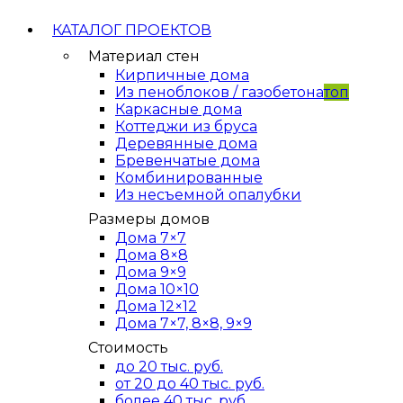
КАТАЛОГ ПРОЕКТОВ
Материал стен
Кирпичные дома
Из пеноблоков / газобетона
топ
Каркасные дома
Коттеджи из бруса
Деревянные дома
Бревенчатые дома
Комбинированные
Из несъемной опалубки
Размеры домов
Дома 7×7
Дома 8×8
Дома 9×9
Дома 10×10
Дома 12×12
Дома 7×7, 8×8, 9×9
Стоимость
до 20 тыс. руб.
от 20 до 40 тыс. руб.
более 40 тыс. руб.