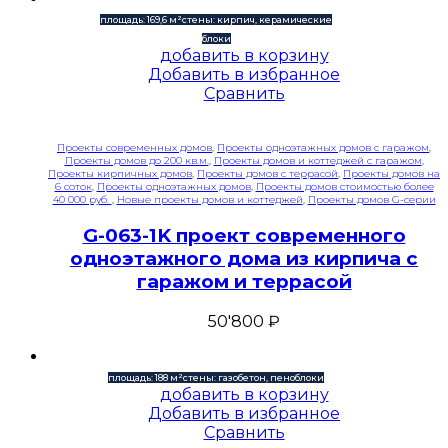
площадь: 169,6 м²
стены: кирпич, керамические
блоки
добавить в корзину
Добавить в избранное
Сравнить
Проекты современных домов
,
Проекты одноэтажных домов с гаражом
,
Проекты домов до 200 кв.м.
,
Проекты домов и коттеджей с гаражом
,
Проекты кирпичных домов
,
Проекты домов с террасой
,
Проекты домов на
6 соток
,
Проекты одноэтажных домов
,
Проекты домов стоимостью более
40 000 руб.
,
Новые проекты домов и коттеджей
,
Проекты домов G-серии
G-063-1K проект современного
одноэтажного дома из кирпича с
гаражом и террасой
50'800
₽
площадь: 188 м²
стены: газобетон, пеноблоки
добавить в корзину
Добавить в избранное
Сравнить