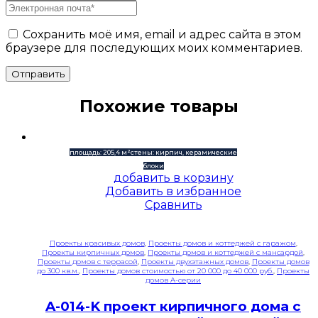
Сохранить моё имя, email и адрес сайта в этом
браузере для последующих моих комментариев.
Отправить
Похожие товары
площадь: 205,4 м²
стены: кирпич, керамические
блоки
добавить в корзину
Добавить в избранное
Сравнить
Проекты красивых домов
,
Проекты домов и коттеджей с гаражом
,
Проекты кирпичных домов
,
Проекты домов и коттеджей с мансардой
,
Проекты домов с террасой
,
Проекты двухэтажных домов
,
Проекты домов
до 300 кв.м.
,
Проекты домов стоимостью от 20 000 до 40 000 руб.
,
Проекты
домов A-серии
A-014-K проект кирпичного дома с