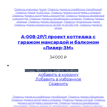
Проекты красивых домов
,
Проекты домов из газобетона (пеноблоков)
,
Проекты домов до 200 кв.м.
,
Проекты домов и коттеджей с гаражом
,
Проекты домов и коттеджей с мансардой
,
Проекты домов из пеноблоков
с мансардой
,
Проекты домов из пеноблоков с гаражом
,
Проекты домов с
эркером
,
Проекты домов с балконом
,
Проекты двухэтажных домов
,
Проекты домов стоимостью от 20 000 до 40 000 руб.
,
Проекты домов A-
серии
A-008-2P/1 проект коттеджа с
гаражом мансардой и балконом
«Лидер-3М»
34'000
₽
площадь: 418,9 м²
стены: газобетон, пеноблоки
добавить в корзину
Добавить в избранное
Сравнить
Проекты домов из газобетона (пеноблоков)
,
Проекты домов с бассейном
,
Проекты домов и коттеджей с гаражом
,
Проекты домов с сауной
,
Проекты
домов и коттеджей с мансардой
,
Проекты домов из пеноблоков с
мансардой
,
Проекты домов из пеноблоков с гаражом
,
Проекты домов с