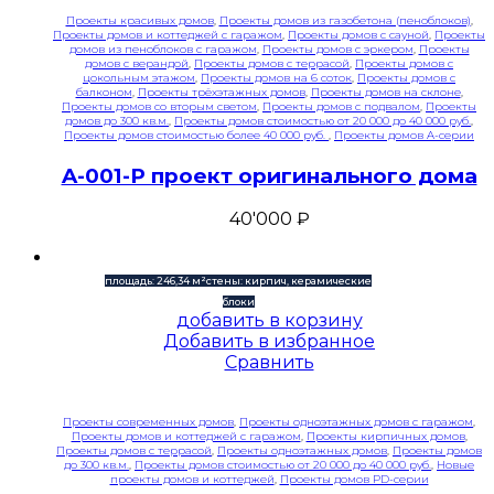
Проекты красивых домов
,
Проекты домов из газобетона (пеноблоков)
,
Проекты домов и коттеджей с гаражом
,
Проекты домов с сауной
,
Проекты
домов из пеноблоков с гаражом
,
Проекты домов с эркером
,
Проекты
домов с верандой
,
Проекты домов с террасой
,
Проекты домов с
цокольным этажом
,
Проекты домов на 6 соток
,
Проекты домов с
балконом
,
Проекты трёхэтажных домов
,
Проекты домов на склоне
,
Проекты домов со вторым светом
,
Проекты домов с подвалом
,
Проекты
домов до 300 кв.м.
,
Проекты домов стоимостью от 20 000 до 40 000 руб.
,
Проекты домов стоимостью более 40 000 руб.
,
Проекты домов A-серии
A-001-P проект оригинального дома
40'000
₽
площадь: 246,34 м²
стены: кирпич, керамические
блоки
добавить в корзину
Добавить в избранное
Сравнить
Проекты современных домов
,
Проекты одноэтажных домов с гаражом
,
Проекты домов и коттеджей с гаражом
,
Проекты кирпичных домов
,
Проекты домов с террасой
,
Проекты одноэтажных домов
,
Проекты домов
до 300 кв.м.
,
Проекты домов стоимостью от 20 000 до 40 000 руб.
,
Новые
проекты домов и коттеджей
,
Проекты домов PD-серии