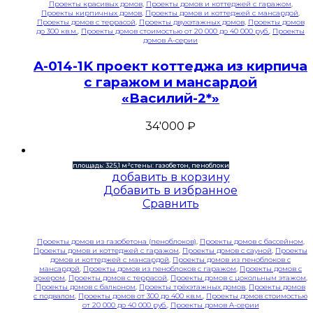
Проекты красивых домов
,
Проекты домов и коттеджей с гаражом
,
Проекты кирпичных домов
,
Проекты домов и коттеджей с мансардой
,
Проекты домов с террасой
,
Проекты двухэтажных домов
,
Проекты домов
до 300 кв.м.
,
Проекты домов стоимостью от 20 000 до 40 000 руб.
,
Проекты
домов A-серии
A-014-1K проект коттеджа из кирпича
с гаражом и мансардой
«Василий-2*»
34'000
₽
площадь: 325,1 м²
стены: газобетон, пеноблоки
добавить в корзину
Добавить в избранное
Сравнить
Проекты домов из газобетона (пеноблоков)
,
Проекты домов с бассейном
,
Проекты домов и коттеджей с гаражом
,
Проекты домов с сауной
,
Проекты
домов и коттеджей с мансардой
,
Проекты домов из пеноблоков с
мансардой
,
Проекты домов из пеноблоков с гаражом
,
Проекты домов с
эркером
,
Проекты домов с террасой
,
Проекты домов с цокольным этажом
,
Проекты домов с балконом
,
Проекты трёхэтажных домов
,
Проекты домов
с подвалом
,
Проекты домов от 300 до 400 кв.м.
,
Проекты домов стоимостью
от 20 000 до 40 000 руб.
,
Проекты домов A-серии