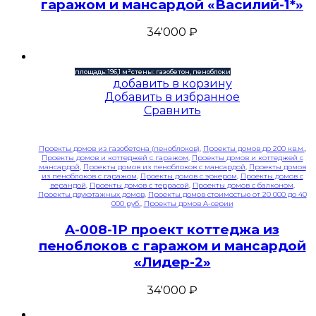
гаражом и мансардой «Василий-1*»
34'000
₽
площадь: 196,1 м²
стены: газобетон, пеноблоки
добавить в корзину
Добавить в избранное
Сравнить
Проекты домов из газобетона (пеноблоков)
,
Проекты домов до 200 кв.м.
,
Проекты домов и коттеджей с гаражом
,
Проекты домов и коттеджей с
мансардой
,
Проекты домов из пеноблоков с мансардой
,
Проекты домов
из пеноблоков с гаражом
,
Проекты домов с эркером
,
Проекты домов с
верандой
,
Проекты домов с террасой
,
Проекты домов с балконом
,
Проекты двухэтажных домов
,
Проекты домов стоимостью от 20 000 до 40
000 руб.
,
Проекты домов A-серии
A-008-1P проект коттеджа из
пеноблоков с гаражом и мансардой
«Лидер-2»
34'000
₽