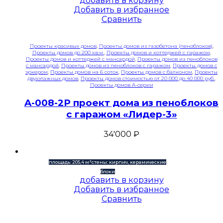
добавить в корзину
Добавить в избранное
Сравнить
Проекты красивых домов
,
Проекты домов из газобетона (пеноблоков)
,
Проекты домов до 200 кв.м.
,
Проекты домов и коттеджей с гаражом
,
Проекты домов и коттеджей с мансардой
,
Проекты домов из пеноблоков
с мансардой
,
Проекты домов из пеноблоков с гаражом
,
Проекты домов с
эркером
,
Проекты домов на 6 соток
,
Проекты домов с балконом
,
Проекты
двухэтажных домов
,
Проекты домов стоимостью от 20 000 до 40 000 руб.
,
Проекты домов A-серии
A-008-2P проект дома из пеноблоков
с гаражом «Лидер-3»
34'000
₽
площадь: 205,4 м²
стены: кирпич, керамические
блоки
добавить в корзину
Добавить в избранное
Сравнить