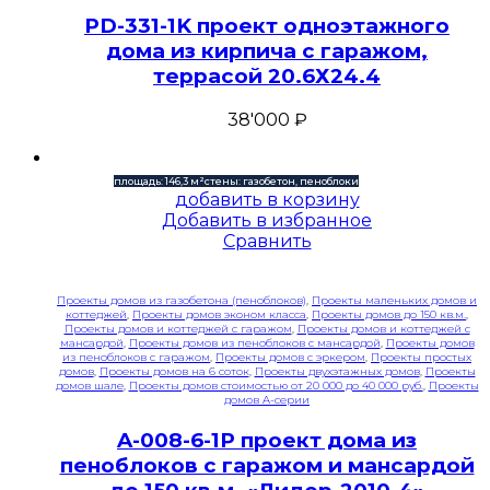
PD-331-1K проект одноэтажного
дома из кирпича с гаражом,
террасой 20.6Х24.4
38'000
₽
площадь: 146,3 м²
стены: газобетон, пеноблоки
добавить в корзину
Добавить в избранное
Сравнить
Проекты домов из газобетона (пеноблоков)
,
Проекты маленьких домов и
коттеджей
,
Проекты домов эконом класса
,
Проекты домов до 150 кв.м.
,
Проекты домов и коттеджей с гаражом
,
Проекты домов и коттеджей с
мансардой
,
Проекты домов из пеноблоков с мансардой
,
Проекты домов
из пеноблоков с гаражом
,
Проекты домов с эркером
,
Проекты простых
домов
,
Проекты домов на 6 соток
,
Проекты двухэтажных домов
,
Проекты
домов шале
,
Проекты домов стоимостью от 20 000 до 40 000 руб.
,
Проекты
домов A-серии
A-008-6-1P проект дома из
пеноблоков с гаражом и мансардой