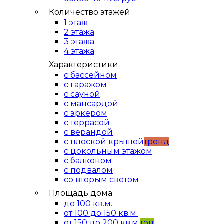
Количество этажей
1 этаж
2 этажа
3 этажа
4 этажа
Характеристики
с бассейном
с гаражом
с сауной
с мансардой
с эркером
с террасой
с верандой
с плоской крышей
тренд
с цокольным этажом
с балконом
с подвалом
со вторым светом
Площадь дома
до 100 кв.м.
от 100 до 150 кв.м.
от 150 до 200 кв.м.
топ