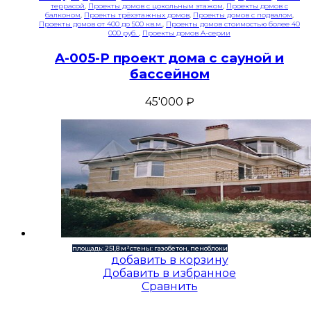
террасой
,
Проекты домов с цокольным этажом
,
Проекты домов с
балконом
,
Проекты трёхэтажных домов
,
Проекты домов с подвалом
,
Проекты домов от 400 до 500 кв.м.
,
Проекты домов стоимостью более 40
000 руб.
,
Проекты домов A-серии
A-005-P проект дома с сауной и
бассейном
45'000
₽
площадь: 251,8 м²
стены: газобетон, пеноблоки
добавить в корзину
Добавить в избранное
Сравнить