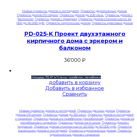
Новые проекты домов и коттеджей
,
Проекты двухэтажных домов
,
Проекты домов PD-серии
,
Проекты домов до 200 кв.м.
,
Проекты домов с
балконом
,
Проекты домов с эркером
,
Проекты домов стоимостью от 20
000 до 40 000 руб.
,
Проекты кирпичных домов
,
Проекты красивых домов
PD-025-K Проект двухэтажного
кирпичного дома с эркером и
балконом
36'000
₽
площадь: 115,47 м²
стены: газобетон, пеноблоки
добавить в корзину
Добавить в избранное
Сравнить
Новые проекты домов и коттеджей
,
Проекты дачных домов
,
Проекты
домов VR-серии
,
Проекты домов до 150 кв.м.
,
Проекты домов и коттеджей
с гаражом
,
Проекты домов из газобетона (пеноблоков)
,
Проекты домов из
пеноблоков с гаражом
,
Проекты домов на 6 соток
,
Проекты домов с
террасой
,
Проекты домов стоимостью от 20 000 до 40 000 руб.
,
Проекты
маленьких домов и коттеджей
,
Проекты одноэтажных домов
,
Проекты
одноэтажных домов с гаражом