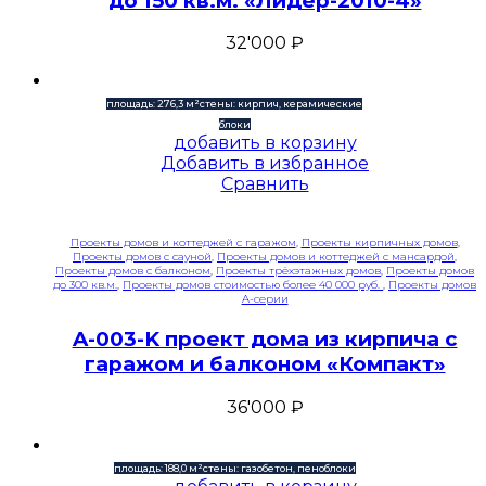
до 150 кв.м. «Лидер-2010-4»
32'000
₽
площадь: 276,3 м²
стены: кирпич, керамические
блоки
добавить в корзину
Добавить в избранное
Сравнить
Проекты домов и коттеджей с гаражом
,
Проекты кирпичных домов
,
Проекты домов с сауной
,
Проекты домов и коттеджей с мансардой
,
Проекты домов с балконом
,
Проекты трёхэтажных домов
,
Проекты домов
до 300 кв.м.
,
Проекты домов стоимостью более 40 000 руб.
,
Проекты домов
A-серии
A-003-K проект дома из кирпича с
гаражом и балконом «Компакт»
36'000
₽
площадь: 188,0 м²
стены: газобетон, пеноблоки