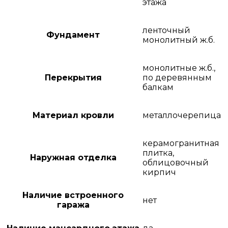
этажа
ленточный
Фундамент
монолитный ж.б.
монолитные ж.б.,
Перекрытия
по деревянным
балкам
Материал кровли
металлочерепица
керамогранитная
плитка,
Наружная отделка
облицовочный
кирпич
Наличие встроенного
нет
гаража