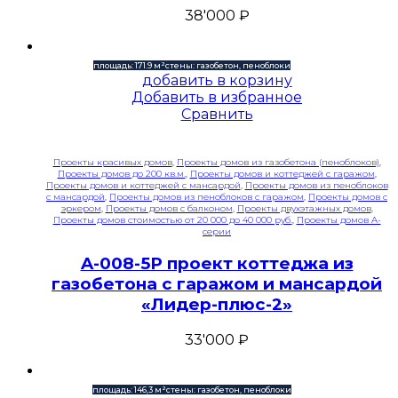
38'000
₽
площадь: 171.9 м²
стены: газобетон, пеноблоки
добавить в корзину
Добавить в избранное
Сравнить
Проекты красивых домов
,
Проекты домов из газобетона (пеноблоков)
,
Проекты домов до 200 кв.м.
,
Проекты домов и коттеджей с гаражом
,
Проекты домов и коттеджей с мансардой
,
Проекты домов из пеноблоков
с мансардой
,
Проекты домов из пеноблоков с гаражом
,
Проекты домов с
эркером
,
Проекты домов с балконом
,
Проекты двухэтажных домов
,
Проекты домов стоимостью от 20 000 до 40 000 руб.
,
Проекты домов A-
серии
A-008-5P проект коттеджа из
газобетона с гаражом и мансардой
«Лидер-плюс-2»
33'000
₽
площадь: 146,3 м²
стены: газобетон, пеноблоки