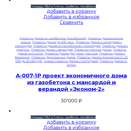
площадь: 156,0 м²
стены: газобетон, пеноблоки
добавить в корзину
Добавить в избранное
Сравнить
Проекты домов из газобетона (пеноблоков)
,
Проекты домов эконом
класса
,
Проекты домов до 200 кв.м.
,
Проекты домов и коттеджей с
мансардой
,
Проекты домов из пеноблоков с мансардой
,
Проекты домов с
эркером
,
Проекты домов с верандой
,
Проекты простых домов
,
Проекты
домов на 6 соток
,
Проекты домов для узких участков
,
Проекты домов с
балконом
,
Проекты двухэтажных домов
,
Проекты домов стоимостью от 20
000 до 40 000 руб.
,
Новые проекты домов и коттеджей
,
Проекты домов A-
серии
A-007-1P проект экономичного дома
из газобетона с мансардой и
верандой «Эконом-2»
30'000
₽
площадь: 145,1 м²
стены: газобетон, пеноблоки
добавить в корзину
Добавить в избранное