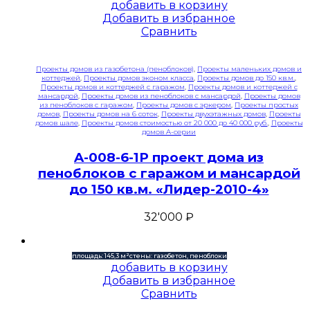
добавить в корзину
Добавить в избранное
Сравнить
Проекты домов из газобетона (пеноблоков)
,
Проекты маленьких домов и
коттеджей
,
Проекты домов эконом класса
,
Проекты домов до 150 кв.м.
,
Проекты домов и коттеджей с гаражом
,
Проекты домов и коттеджей с
мансардой
,
Проекты домов из пеноблоков с мансардой
,
Проекты домов
из пеноблоков с гаражом
,
Проекты домов с эркером
,
Проекты простых
домов
,
Проекты домов на 6 соток
,
Проекты двухэтажных домов
,
Проекты
домов шале
,
Проекты домов стоимостью от 20 000 до 40 000 руб.
,
Проекты
домов A-серии
A-008-6-1P проект дома из
пеноблоков с гаражом и мансардой
до 150 кв.м. «Лидер-2010-4»
32'000
₽
площадь: 145,3 м²
стены: газобетон, пеноблоки
добавить в корзину
Добавить в избранное
Сравнить