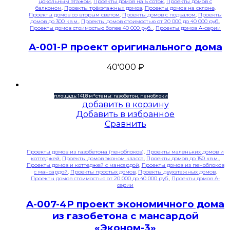
цокольным этажом
,
Проекты домов на 6 соток
,
Проекты домов с
балконом
,
Проекты трёхэтажных домов
,
Проекты домов на склоне
,
Проекты домов со вторым светом
,
Проекты домов с подвалом
,
Проекты
домов до 300 кв.м.
,
Проекты домов стоимостью от 20 000 до 40 000 руб.
,
Проекты домов стоимостью более 40 000 руб.
,
Проекты домов A-серии
A-001-P проект оригинального дома
40'000
₽
площадь: 141,8 м²
стены: газобетон, пеноблоки
добавить в корзину
Добавить в избранное
Сравнить
Проекты домов из газобетона (пеноблоков)
,
Проекты маленьких домов и
коттеджей
,
Проекты домов эконом класса
,
Проекты домов до 150 кв.м.
,
Проекты домов и коттеджей с мансардой
,
Проекты домов из пеноблоков
с мансардой
,
Проекты простых домов
,
Проекты двухэтажных домов
,
Проекты домов стоимостью от 20 000 до 40 000 руб.
,
Проекты домов A-
серии
A-007-4P проект экономичного дома
из газобетона с мансардой
«Эконом-3»