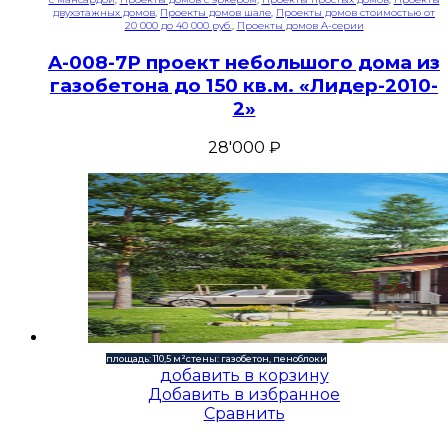
двухэтажных домов
,
Проекты домов шале
,
Проекты домов стоимостью от
20 000 до 40 000 руб.
,
Проекты домов A-серии
A-008-7P проект небольшого дома из
газобетона до 150 кв.м. «Лидер-2010-
2»
28'000
₽
площадь: 110,5 м²
стены: газобетон, пеноблоки
добавить в корзину
Добавить в избранное
Сравнить