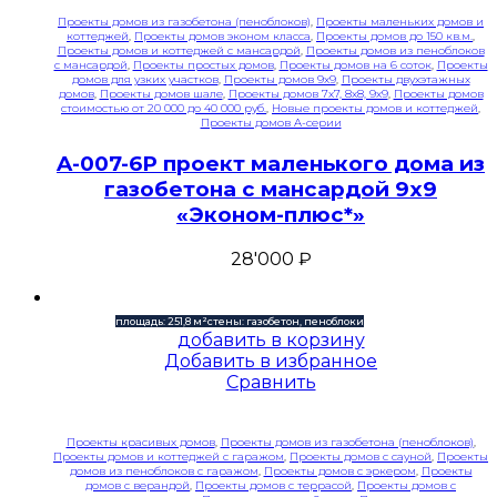
Проекты домов из газобетона (пеноблоков)
,
Проекты маленьких домов и
коттеджей
,
Проекты домов эконом класса
,
Проекты домов до 150 кв.м.
,
Проекты домов и коттеджей с мансардой
,
Проекты домов из пеноблоков
с мансардой
,
Проекты простых домов
,
Проекты домов на 6 соток
,
Проекты
домов для узких участков
,
Проекты домов 9x9
,
Проекты двухэтажных
домов
,
Проекты домов шале
,
Проекты домов 7x7, 8x8, 9x9
,
Проекты домов
стоимостью от 20 000 до 40 000 руб.
,
Новые проекты домов и коттеджей
,
Проекты домов A-серии
A-007-6P проект маленького дома из
газобетона с мансардой 9х9
«Эконом-плюс*»
28'000
₽
площадь: 251,8 м²
стены: газобетон, пеноблоки
добавить в корзину
Добавить в избранное
Сравнить
Проекты красивых домов
,
Проекты домов из газобетона (пеноблоков)
,
Проекты домов и коттеджей с гаражом
,
Проекты домов с сауной
,
Проекты
домов из пеноблоков с гаражом
,
Проекты домов с эркером
,
Проекты
домов с верандой
,
Проекты домов с террасой
,
Проекты домов с