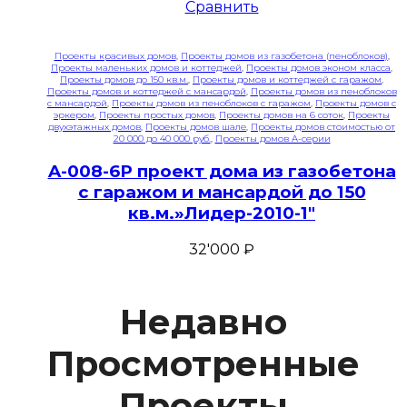
Сравнить
Проекты красивых домов
,
Проекты домов из газобетона (пеноблоков)
,
Проекты маленьких домов и коттеджей
,
Проекты домов эконом класса
,
Проекты домов до 150 кв.м.
,
Проекты домов и коттеджей с гаражом
,
Проекты домов и коттеджей с мансардой
,
Проекты домов из пеноблоков
с мансардой
,
Проекты домов из пеноблоков с гаражом
,
Проекты домов с
эркером
,
Проекты простых домов
,
Проекты домов на 6 соток
,
Проекты
двухэтажных домов
,
Проекты домов шале
,
Проекты домов стоимостью от
20 000 до 40 000 руб.
,
Проекты домов A-серии
A-008-6P проект дома из газобетона
с гаражом и мансардой до 150
кв.м.»Лидер-2010-1″
32'000
₽
Недавно
Просмотренные
Проекты