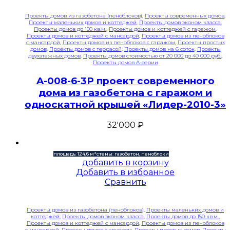
Проекты домов из газобетона (пеноблоков)
,
Проекты современных домов
,
Проекты маленьких домов и коттеджей
,
Проекты домов эконом класса
,
Проекты домов до 150 кв.м.
,
Проекты домов и коттеджей с гаражом
,
Проекты домов и коттеджей с мансардой
,
Проекты домов из пеноблоков
с мансардой
,
Проекты домов из пеноблоков с гаражом
,
Проекты простых
домов
,
Проекты домов с террасой
,
Проекты домов на 6 соток
,
Проекты
двухэтажных домов
,
Проекты домов стоимостью от 20 000 до 40 000 руб.
,
Проекты домов A-серии
A-008-6-3P проект современного
дома из газобетона с гаражом и
односкатной крышей «Лидер-2010-3»
32'000
₽
площадь: 124,6 м²
стены: газобетон, пеноблоки
добавить в корзину
Добавить в избранное
Сравнить
Проекты домов из газобетона (пеноблоков)
,
Проекты маленьких домов и
коттеджей
,
Проекты домов эконом класса
,
Проекты домов до 150 кв.м.
,
Проекты домов и коттеджей с мансардой
,
Проекты домов из пеноблоков
с мансардой
,
Проекты домов с эркером
,
Проекты простых домов
,
Проекты