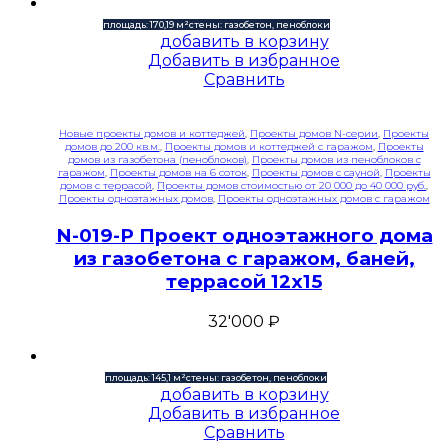
площадь: 170,19 м²
стены: газобетон, пеноблоки
добавить в корзину
Добавить в избранное
Сравнить
Новые проекты домов и коттеджей
,
Проекты домов N-серии
,
Проекты
домов до 200 кв.м.
,
Проекты домов и коттеджей с гаражом
,
Проекты
домов из газобетона (пеноблоков)
,
Проекты домов из пеноблоков с
гаражом
,
Проекты домов на 6 соток
,
Проекты домов с сауной
,
Проекты
домов с террасой
,
Проекты домов стоимостью от 20 000 до 40 000 руб.
,
Проекты одноэтажных домов
,
Проекты одноэтажных домов с гаражом
N-019-P Проект одноэтажного дома
из газобетона с гаражом, баней,
террасой 12х15
32'000
₽
площадь: 145,1 м²
стены: газобетон, пеноблоки
добавить в корзину
Добавить в избранное
Сравнить