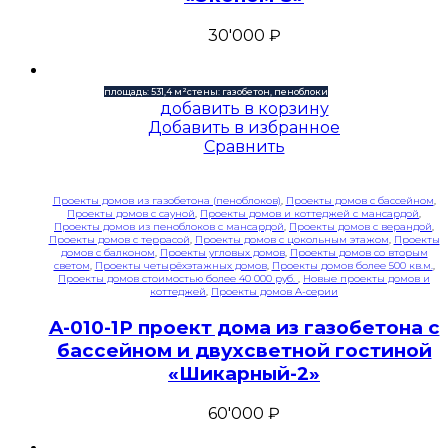
30'000
₽
площадь: 531,4 м²
стены: газобетон, пеноблоки
добавить в корзину
Добавить в избранное
Сравнить
Проекты домов из газобетона (пеноблоков)
,
Проекты домов с бассейном
,
Проекты домов с сауной
,
Проекты домов и коттеджей с мансардой
,
Проекты домов из пеноблоков с мансардой
,
Проекты домов с верандой
,
Проекты домов с террасой
,
Проекты домов с цокольным этажом
,
Проекты
домов с балконом
,
Проекты угловых домов
,
Проекты домов со вторым
светом
,
Проекты четырёхэтажных домов
,
Проекты домов более 500 кв.м.
,
Проекты домов стоимостью более 40 000 руб.
,
Новые проекты домов и
коттеджей
,
Проекты домов A-серии
A-010-1P проект дома из газобетона с
бассейном и двухсветной гостиной
«Шикарный-2»
60'000
₽