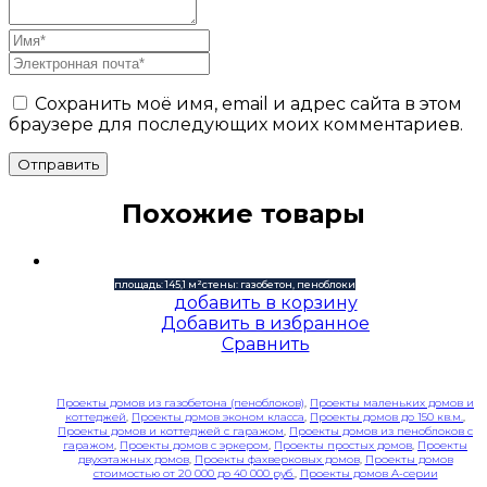
Сохранить моё имя, email и адрес сайта в этом
браузере для последующих моих комментариев.
Отправить
Похожие товары
площадь: 145,1 м²
стены: газобетон, пеноблоки
добавить в корзину
Добавить в избранное
Сравнить
Проекты домов из газобетона (пеноблоков)
,
Проекты маленьких домов и
коттеджей
,
Проекты домов эконом класса
,
Проекты домов до 150 кв.м.
,
Проекты домов и коттеджей с гаражом
,
Проекты домов из пеноблоков с
гаражом
,
Проекты домов с эркером
,
Проекты простых домов
,
Проекты
двухэтажных домов
,
Проекты фахверковых домов
,
Проекты домов
стоимостью от 20 000 до 40 000 руб.
,
Проекты домов A-серии