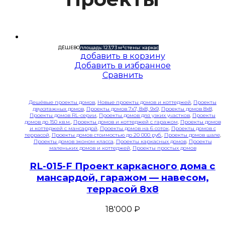
ДЁШЕВО
площадь: 123,73 м²
стены: каркас
добавить в корзину
Добавить в избранное
Сравнить
Дешёвые проекты домов
,
Новые проекты домов и коттеджей
,
Проекты
двухэтажных домов
,
Проекты домов 7x7, 8x8, 9x9
,
Проекты домов 8x8
,
Проекты домов RL-серии
,
Проекты домов для узких участков
,
Проекты
домов до 150 кв.м.
,
Проекты домов и коттеджей с гаражом
,
Проекты домов
и коттеджей с мансардой
,
Проекты домов на 6 соток
,
Проекты домов с
террасой
,
Проекты домов стоимостью до 20 000 руб.
,
Проекты домов шале
,
Проекты домов эконом класса
,
Проекты каркасных домов
,
Проекты
маленьких домов и коттеджей
,
Проекты простых домов
RL-015-F Проект каркасного дома с
мансардой, гаражом — навесом,
террасой 8х8
18'000
₽