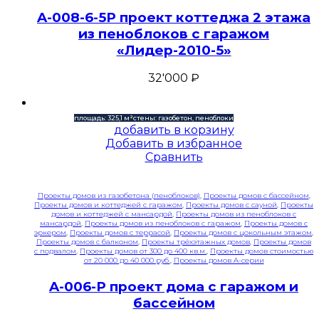
A-008-6-5P проект коттеджа 2 этажа
из пеноблоков с гаражом
«Лидер-2010-5»
32'000
₽
площадь: 325,1 м²
стены: газобетон, пеноблоки
добавить в корзину
Добавить в избранное
Сравнить
Проекты домов из газобетона (пеноблоков)
,
Проекты домов с бассейном
,
Проекты домов и коттеджей с гаражом
,
Проекты домов с сауной
,
Проекты
домов и коттеджей с мансардой
,
Проекты домов из пеноблоков с
мансардой
,
Проекты домов из пеноблоков с гаражом
,
Проекты домов с
эркером
,
Проекты домов с террасой
,
Проекты домов с цокольным этажом
,
Проекты домов с балконом
,
Проекты трёхэтажных домов
,
Проекты домов
с подвалом
,
Проекты домов от 300 до 400 кв.м.
,
Проекты домов стоимостью
от 20 000 до 40 000 руб.
,
Проекты домов A-серии
A-006-P проект дома с гаражом и
бассейном