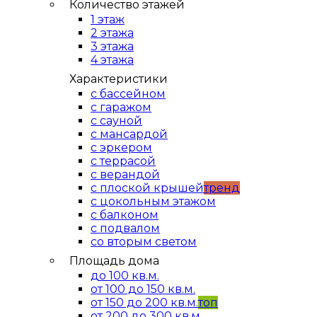
Количество этажей
1 этаж
2 этажа
3 этажа
4 этажа
Характеристики
с бассейном
с гаражом
с сауной
с мансардой
с эркером
с террасой
с верандой
с плоской крышей
тренд
с цокольным этажом
с балконом
с подвалом
со вторым светом
Площадь дома
до 100 кв.м.
от 100 до 150 кв.м.
от 150 до 200 кв.м.
топ
от 200 до 300 кв.м.