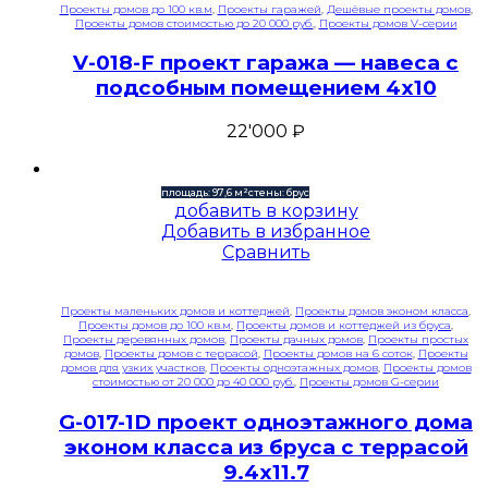
Проекты домов до 100 кв.м
,
Проекты гаражей
,
Дешёвые проекты домов
,
Проекты домов стоимостью до 20 000 руб.
,
Проекты домов V-серии
V-018-F проект гаража — навеса с
подсобным помещением 4х10
22'000
₽
площадь: 97,6 м²
стены: брус
добавить в корзину
Добавить в избранное
Сравнить
Проекты маленьких домов и коттеджей
,
Проекты домов эконом класса
,
Проекты домов до 100 кв.м
,
Проекты домов и коттеджей из бруса
,
Проекты деревянных домов
,
Проекты дачных домов
,
Проекты простых
домов
,
Проекты домов с террасой
,
Проекты домов на 6 соток
,
Проекты
домов для узких участков
,
Проекты одноэтажных домов
,
Проекты домов
стоимостью от 20 000 до 40 000 руб.
,
Проекты домов G-серии
G-017-1D проект одноэтажного дома
эконом класса из бруса с террасой
9.4х11.7