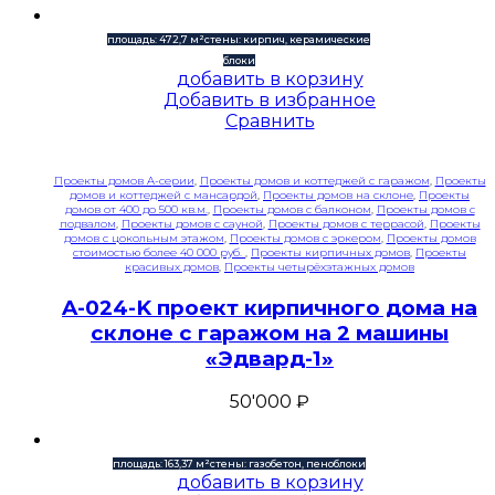
площадь: 472,7 м²
стены: кирпич, керамические
блоки
добавить в корзину
Добавить в избранное
Сравнить
Проекты домов A-серии
,
Проекты домов и коттеджей с гаражом
,
Проекты
домов и коттеджей с мансардой
,
Проекты домов на склоне
,
Проекты
домов от 400 до 500 кв.м.
,
Проекты домов с балконом
,
Проекты домов с
подвалом
,
Проекты домов с сауной
,
Проекты домов с террасой
,
Проекты
домов с цокольным этажом
,
Проекты домов с эркером
,
Проекты домов
стоимостью более 40 000 руб.
,
Проекты кирпичных домов
,
Проекты
красивых домов
,
Проекты четырёхэтажных домов
A-024-K проект кирпичного дома на
склоне с гаражом на 2 машины
«Эдвард-1»
50'000
₽
площадь: 163,37 м²
стены: газобетон, пеноблоки
добавить в корзину