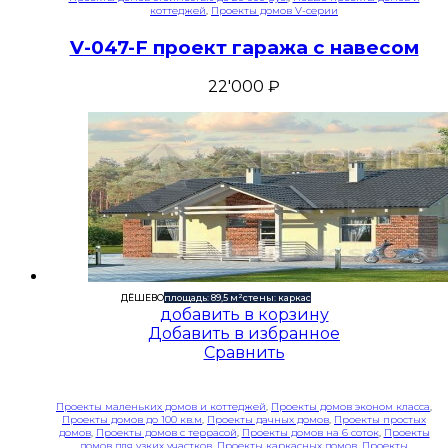
коттеджей
,
Проекты домов V-серии
V-047-F проект гаража с навесом
22'000
₽
ДЁШЕВО
площадь: 89,5 м²
стены: каркас
добавить в корзину
Добавить в избранное
Сравнить
Проекты маленьких домов и коттеджей
,
Проекты домов эконом класса
,
Проекты домов до 100 кв.м
,
Проекты дачных домов
,
Проекты простых
домов
,
Проекты домов с террасой
,
Проекты домов на 6 соток
,
Проекты
домов для узких участков
,
Проекты каркасных домов
,
Проекты