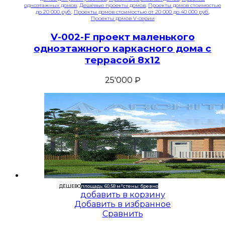
одноэтажных домов
,
Дешёвые проекты домов
,
Проекты домов стоимостью
до 20 000 руб.
,
Проекты домов стоимостью от 20 000 до 40 000 руб.
,
Проекты домов V-серии
V-002-F проект маленького
одноэтажного каркасного дома с
террасой 8х12
25'000
₽
ДЁШЕВО
площадь: 60,58 м²
стены: бревно
добавить в корзину
Добавить в избранное
Сравнить