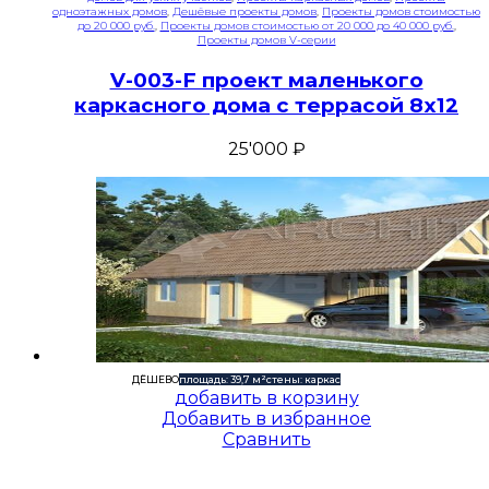
одноэтажных домов
,
Дешёвые проекты домов
,
Проекты домов стоимостью
до 20 000 руб.
,
Проекты домов стоимостью от 20 000 до 40 000 руб.
,
Проекты домов V-серии
V-003-F проект маленького
каркасного дома с террасой 8х12
25'000
₽
ДЁШЕВО
площадь: 39,7 м²
стены: каркас
добавить в корзину
Добавить в избранное
Сравнить