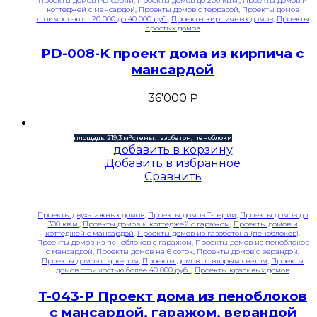
Проекты домов PD-серии
,
Проекты домов до 200 кв.м.
,
Проекты домов и
коттеджей с мансардой
,
Проекты домов с террасой
,
Проекты домов
стоимостью от 20 000 до 40 000 руб.
,
Проекты кирпичных домов
,
Проекты
простых домов
PD-008-K проект дома из кирпича с
мансардой
36'000
₽
площадь: 219,3 м²
стены: газобетон, пеноблоки
добавить в корзину
Добавить в избранное
Сравнить
Проекты двухэтажных домов
,
Проекты домов T-серии
,
Проекты домов до
300 кв.м.
,
Проекты домов и коттеджей с гаражом
,
Проекты домов и
коттеджей с мансардой
,
Проекты домов из газобетона (пеноблоков)
,
Проекты домов из пеноблоков с гаражом
,
Проекты домов из пеноблоков
с мансардой
,
Проекты домов на 6 соток
,
Проекты домов с верандой
,
Проекты домов с эркером
,
Проекты домов со вторым светом
,
Проекты
домов стоимостью более 40 000 руб.
,
Проекты красивых домов
T-043-P Проект дома из пеноблоков
с мансардой, гаражом, верандой