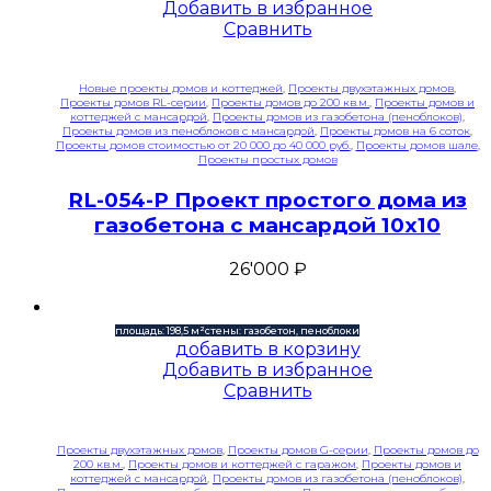
Добавить в избранное
Сравнить
Новые проекты домов и коттеджей
,
Проекты двухэтажных домов
,
Проекты домов RL-серии
,
Проекты домов до 200 кв.м.
,
Проекты домов и
коттеджей с мансардой
,
Проекты домов из газобетона (пеноблоков)
,
Проекты домов из пеноблоков с мансардой
,
Проекты домов на 6 соток
,
Проекты домов стоимостью от 20 000 до 40 000 руб.
,
Проекты домов шале
,
Проекты простых домов
RL-054-P Проект простого дома из
газобетона с мансардой 10х10
26'000
₽
площадь: 198,5 м²
стены: газобетон, пеноблоки
добавить в корзину
Добавить в избранное
Сравнить
Проекты двухэтажных домов
,
Проекты домов G-серии
,
Проекты домов до
200 кв.м.
,
Проекты домов и коттеджей с гаражом
,
Проекты домов и
коттеджей с мансардой
,
Проекты домов из газобетона (пеноблоков)
,