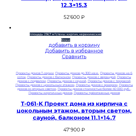
12.3×15.3
52'600
₽
площадь: 256,7 м²
стены: кирпич, керамические
блоки
добавить в корзину
Добавить в избранное
Сравнить
Проекты домов T-серии
,
Проекты домов до 300 кв.м.
,
Проекты домов на 6
соток
,
Проекты домов с балконом
,
Проекты домов с верандой
,
Проекты
домов с подвалом
,
Проекты домов с сауной
,
Проекты домов с террасой
,
Проекты домов с цокольным этажом
,
Проекты домов с эркером
,
Проекты
домов со вторым светом
,
Проекты домов стоимостью более 40 000 руб.
,
Проекты кирпичных домов
,
Проекты трёхэтажных домов
T-061-K Проект дома из кирпича с
цокольным этажом, вторым светом,
сауной, балконом 11.1×14.7
47'900
₽