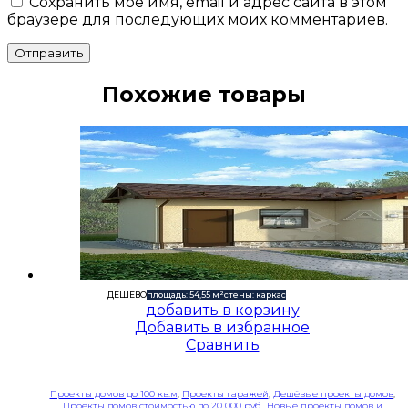
Сохранить моё имя, email и адрес сайта в этом
браузере для последующих моих комментариев.
Отправить
Похожие товары
ДЁШЕВО
площадь: 54,55 м²
стены: каркас
добавить в корзину
Добавить в избранное
Сравнить
Проекты домов до 100 кв.м
,
Проекты гаражей
,
Дешёвые проекты домов
,
Проекты домов стоимостью до 20 000 руб.
,
Новые проекты домов и