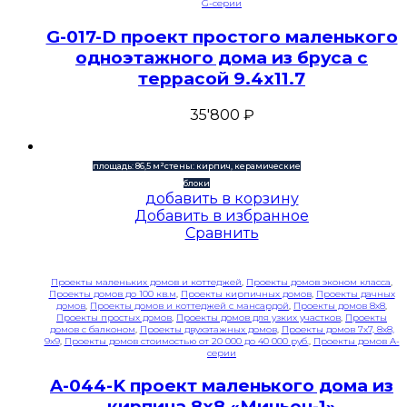
G-серии
G-017-D проект простого маленького
одноэтажного дома из бруса с
террасой 9.4х11.7
35'800
₽
площадь: 86,5 м²
стены: кирпич, керамические
блоки
добавить в корзину
Добавить в избранное
Сравнить
Проекты маленьких домов и коттеджей
,
Проекты домов эконом класса
,
Проекты домов до 100 кв.м
,
Проекты кирпичных домов
,
Проекты дачных
домов
,
Проекты домов и коттеджей с мансардой
,
Проекты домов 8x8
,
Проекты простых домов
,
Проекты домов для узких участков
,
Проекты
домов с балконом
,
Проекты двухэтажных домов
,
Проекты домов 7x7, 8x8,
9x9
,
Проекты домов стоимостью от 20 000 до 40 000 руб.
,
Проекты домов A-
серии
A-044-K проект маленького дома из
кирпича 8х8 «Миньон-1»