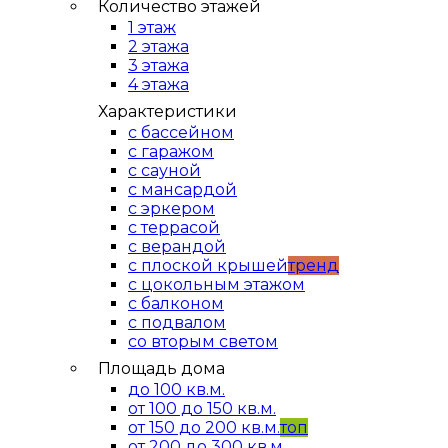
Количество этажей
1 этаж
2 этажа
3 этажа
4 этажа
Характеристики
с бассейном
с гаражом
с сауной
с мансардой
с эркером
с террасой
с верандой
с плоской крышей
тренд
с цокольным этажом
с балконом
с подвалом
со вторым светом
Площадь дома
до 100 кв.м.
от 100 до 150 кв.м.
от 150 до 200 кв.м.
топ
от 200 до 300 кв.м.