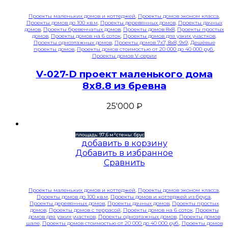
Проекты маленьких домов и коттеджей
,
Проекты домов эконом класса
,
Проекты домов до 100 кв.м
,
Проекты деревянных домов
,
Проекты дачных
домов
,
Проекты бревенчатых домов
,
Проекты домов 8x8
,
Проекты простых
домов
,
Проекты домов на 6 соток
,
Проекты домов для узких участков
,
Проекты одноэтажных домов
,
Проекты домов 7x7, 8x8, 9x9
,
Дешёвые
проекты домов
,
Проекты домов стоимостью от 20 000 до 40 000 руб.
,
Проекты домов V-серии
V-027-D проект маленького дома
8х8.8 из бревна
25'000
₽
площадь: 97,6 м²
стены: брус
добавить в корзину
Добавить в избранное
Сравнить
Проекты маленьких домов и коттеджей
,
Проекты домов эконом класса
,
Проекты домов до 100 кв.м
,
Проекты домов и коттеджей из бруса
,
Проекты деревянных домов
,
Проекты дачных домов
,
Проекты простых
домов
,
Проекты домов с террасой
,
Проекты домов на 6 соток
,
Проекты
домов для узких участков
,
Проекты одноэтажных домов
,
Проекты домов
шале
,
Проекты домов стоимостью от 20 000 до 40 000 руб.
,
Проекты домов