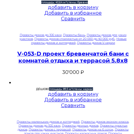
площадь: 40,64 м²
стены: бревно
добавить в корзину
Добавить в избранное
Сравнить
Проекты домов до 100 кв.м
,
Проекты бань
,
Проекты домов для узких
участков
,
Проекты домов стоимостью от 20 000 до 40 000 руб.
,
Новые
проекты домов и коттеджей
,
Проекты домов V-серии
V-053-D проект бревенчатой бани с
комнатой отдыха и террасой 5.8х8
30'000
₽
ДЁШЕВО
площадь: 89,5 м²
стены: каркас
добавить в корзину
Добавить в избранное
Сравнить
Проекты маленьких домов и коттеджей
,
Проекты домов эконом класса
,
Проекты домов до 100 кв.м
,
Проекты дачных домов
,
Проекты простых
домов
,
Проекты домов с террасой
,
Проекты домов на 6 соток
,
Проекты
домов для узких участков
,
Проекты каркасных домов
,
Проекты