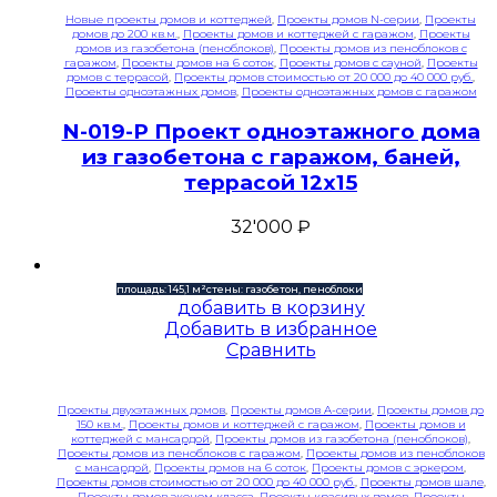
Новые проекты домов и коттеджей
,
Проекты домов N-серии
,
Проекты
домов до 200 кв.м.
,
Проекты домов и коттеджей с гаражом
,
Проекты
домов из газобетона (пеноблоков)
,
Проекты домов из пеноблоков с
гаражом
,
Проекты домов на 6 соток
,
Проекты домов с сауной
,
Проекты
домов с террасой
,
Проекты домов стоимостью от 20 000 до 40 000 руб.
,
Проекты одноэтажных домов
,
Проекты одноэтажных домов с гаражом
N-019-P Проект одноэтажного дома
из газобетона с гаражом, баней,
террасой 12х15
32'000
₽
площадь: 145,1 м²
стены: газобетон, пеноблоки
добавить в корзину
Добавить в избранное
Сравнить
Проекты двухэтажных домов
,
Проекты домов A-серии
,
Проекты домов до
150 кв.м.
,
Проекты домов и коттеджей с гаражом
,
Проекты домов и
коттеджей с мансардой
,
Проекты домов из газобетона (пеноблоков)
,
Проекты домов из пеноблоков с гаражом
,
Проекты домов из пеноблоков
с мансардой
,
Проекты домов на 6 соток
,
Проекты домов с эркером
,
Проекты домов стоимостью от 20 000 до 40 000 руб.
,
Проекты домов шале
,
Проекты домов эконом класса
,
Проекты красивых домов
,
Проекты