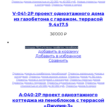
Проекты домов стоимостью от 20 000 до 40 000 руб.
,
Новые проекты домов
и коттеджей
,
Проекты домов V-серии
V-041-2P проект одноэтажного дома
из газобетона с гаражом, террасой
9.4х17.5
36'000
₽
площадь: 110,2 м²
стены: газобетон, пеноблоки
добавить в корзину
Добавить в избранное
Сравнить
Проекты домов из газобетона (пеноблоков)
,
Проекты маленьких домов и
коттеджей
,
Проекты домов эконом класса
,
Проекты домов до 150 кв.м.
,
Проекты домов и коттеджей с мансардой
,
Проекты простых домов
,
Проекты домов с террасой
,
Проекты одноэтажных домов
,
Проекты домов
стоимостью от 20 000 до 40 000 руб.
,
Проекты домов A-серии
A-040-2P проект одноэтажного
коттеджа из пеноблоков с террасой
«Джулия-3»