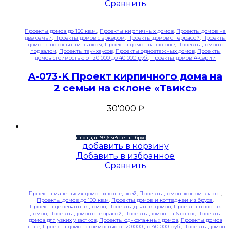
Сравнить
Проекты домов до 150 кв.м.
,
Проекты кирпичных домов
,
Проекты домов на
две семьи
,
Проекты домов с эркером
,
Проекты домов с террасой
,
Проекты
домов с цокольным этажом
,
Проекты домов на склоне
,
Проекты домов с
подвалом
,
Проекты таунхаусов
,
Проекты одноэтажных домов
,
Проекты
домов стоимостью от 20 000 до 40 000 руб.
,
Проекты домов A-серии
A-073-K Проект кирпичного дома на
2 семьи на склоне «Твикс»
30'000
₽
площадь: 97,6 м²
стены: брус
добавить в корзину
Добавить в избранное
Сравнить
Проекты маленьких домов и коттеджей
,
Проекты домов эконом класса
,
Проекты домов до 100 кв.м
,
Проекты домов и коттеджей из бруса
,
Проекты деревянных домов
,
Проекты дачных домов
,
Проекты простых
домов
,
Проекты домов с террасой
,
Проекты домов на 6 соток
,
Проекты
домов для узких участков
,
Проекты одноэтажных домов
,
Проекты домов
шале
,
Проекты домов стоимостью от 20 000 до 40 000 руб.
,
Проекты домов