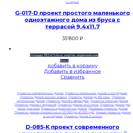
G-серии
G-017-D проект простого маленького
одноэтажного дома из бруса с
террасой 9.4х11.7
35'800
₽
площадь: 101,0 м²
стены: кирпич, керамические
блоки
добавить в корзину
Добавить в избранное
Сравнить
Проекты современных домов
,
Проекты маленьких домов и коттеджей
,
Проекты домов эконом класса
,
Проекты домов до 150 кв.м.
,
Проекты
кирпичных домов
,
Проекты домов с верандой
,
Проекты простых домов
,
Проекты домов с террасой
,
Проекты домов на 6 соток
,
Проекты домов для
узких участков
,
Проекты одноэтажных домов
,
Дешёвые проекты домов
,
Проекты домов стоимостью от 20 000 до 40 000 руб.
,
Новые проекты домов
и коттеджей
,
Проекты домов D-серии
D-085-K проект современного