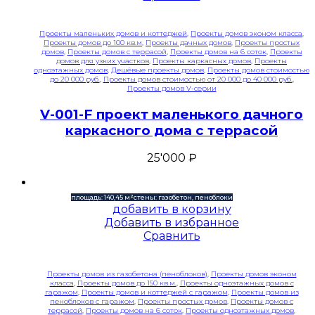
Проекты маленьких домов и коттеджей
,
Проекты домов эконом класса
,
Проекты домов до 100 кв.м
,
Проекты дачных домов
,
Проекты простых
домов
,
Проекты домов с террасой
,
Проекты домов на 6 соток
,
Проекты
домов для узких участков
,
Проекты каркасных домов
,
Проекты
одноэтажных домов
,
Дешёвые проекты домов
,
Проекты домов стоимостью
до 20 000 руб.
,
Проекты домов стоимостью от 20 000 до 40 000 руб.
,
Проекты домов V-серии
V-001-F проект маленького дачного
каркасного дома с террасой
25'000
₽
площадь: 140,45 м²
стены: газобетон, пеноблоки
добавить в корзину
Добавить в избранное
Сравнить
Проекты домов из газобетона (пеноблоков)
,
Проекты домов эконом
класса
,
Проекты домов до 150 кв.м.
,
Проекты одноэтажных домов с
гаражом
,
Проекты домов и коттеджей с гаражом
,
Проекты домов из
пеноблоков с гаражом
,
Проекты простых домов
,
Проекты домов с
террасой
,
Проекты домов на 6 соток
,
Проекты одноэтажных домов
,