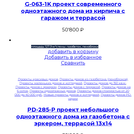
G-063-1K проект современного
одноэтажного дома из кирпича с
гаражом и террасой
50'800
₽
площадь: 127,9 м²
стены: газобетон, пеноблоки
добавить в корзину
Добавить в избранное
Сравнить
Проекты красивых домов
,
Проекты домов из газобетона (пеноблоков)
,
Проекты маленьких домов и коттеджей
,
Проекты домов до 150 кв.м.
,
Проекты домов с эркером
,
Проекты домов с террасой
,
Проекты домов на
6 соток
,
Проекты одноэтажных домов
,
Проекты домов стоимостью от 20
000 до 40 000 руб.
,
Новые проекты домов и коттеджей
,
Проекты домов PD-
серии
PD-285-P проект небольшого
одноэтажного дома из газобетона с
эркером, террасой 13х14