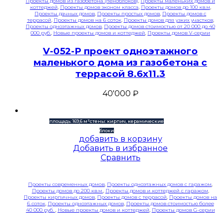
Проекты домов из газобетона (пеноблоков)
,
Проекты маленьких домов и
коттеджей
,
Проекты домов эконом класса
,
Проекты домов до 100 кв.м
,
Проекты дачных домов
,
Проекты простых домов
,
Проекты домов с
террасой
,
Проекты домов на 6 соток
,
Проекты домов для узких участков
,
Проекты одноэтажных домов
,
Проекты домов стоимостью от 20 000 до 40
000 руб.
,
Новые проекты домов и коттеджей
,
Проекты домов V-серии
V-052-P проект одноэтажного
маленького дома из газобетона с
террасой 8.6х11.3
40'000
₽
площадь: 169,6 м²
стены: кирпич, керамические
блоки
добавить в корзину
Добавить в избранное
Сравнить
Проекты современных домов
,
Проекты одноэтажных домов с гаражом
,
Проекты домов до 200 кв.м.
,
Проекты домов и коттеджей с гаражом
,
Проекты кирпичных домов
,
Проекты домов с террасой
,
Проекты домов на
6 соток
,
Проекты одноэтажных домов
,
Проекты домов стоимостью более
40 000 руб.
,
Новые проекты домов и коттеджей
,
Проекты домов G-серии