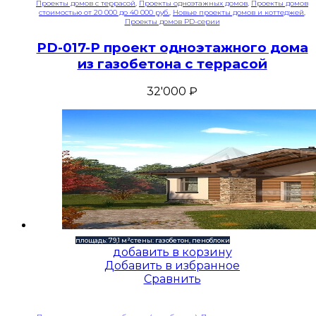
Проекты домов с террасой
,
Проекты одноэтажных домов
,
Проекты домов
стоимостью от 20 000 до 40 000 руб.
,
Новые проекты домов и коттеджей
,
Проекты домов PD-серии
PD-017-P проект одноэтажного дома
из газобетона с террасой
32'000
₽
площадь: 79,1 м²
стены: газобетон, пеноблоки
добавить в корзину
Добавить в избранное
Сравнить