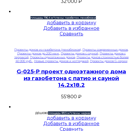
32'000
₽
площадь: 196,4 м²
стены: газобетон, пеноблоки
добавить в корзину
Добавить в избранное
Сравнить
Проекты домов из газобетона (пеноблоков)
,
Проекты современных домов
,
Проекты домов до 200 кв.м.
,
Проекты домов с сауной
,
Проекты домов с
террасой
,
Проекты одноэтажных домов
,
Проекты домов стоимостью более
40 000 руб.
,
Новые проекты домов и коттеджей
,
Проекты домов G-серии
G-025-P проект одноэтажного дома
из газобетона с патио и сауной
14.2х18.2
55'800
₽
ДЁШЕВО
площадь: 89,5 м²
стены: каркас
добавить в корзину
Добавить в избранное
Сравнить