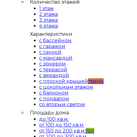
Количество этажей
1 этаж
2 этажа
3 этажа
4 этажа
Характеристики
с бассейном
с гаражом
с сауной
с мансардой
с эркером
с террасой
с верандой
с плоской крышей
тренд
с цокольным этажом
с балконом
с подвалом
со вторым светом
Площадь дома
до 100 кв.м.
от 100 до 150 кв.м.
от 150 до 200 кв.м.
топ
от 200 до 300 кв.м.