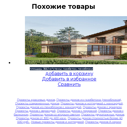
Похожие товары
площадь: 366,1 м²
стены: газобетон, пеноблоки
добавить в корзину
Добавить в избранное
Сравнить
Проекты красивых домов
,
Проекты домов из газобетона (пеноблоков)
,
Проекты современных домов
,
Проекты домов и коттеджей с мансардой
,
Проекты домов из пеноблоков с мансардой
,
Проекты домов с эркером
,
Проекты домов с верандой
,
Проекты домов с террасой
,
Проекты домов с
балконом
,
Проекты домов со вторым светом
,
Проекты двухэтажных домов
,
Проекты домов от 300 до 400 кв.м.
,
Проекты домов стоимостью более 40
000 руб.
,
Новые проекты домов и коттеджей
,
Проекты домов A-серии