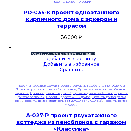
Проекты домов PD-серии
PD-035-K проект одноэтажного
кирпичного дома с эркером и
террасой
36'000
₽
площадь: 206 м²
стены: газобетон, пеноблоки
добавить в корзину
Добавить в избранное
Сравнить
Проекты красивых домов
,
Проекты домов из газобетона (пеноблоков)
,
Проекты домов и коттеджей с гаражом
,
Проекты домов из пеноблоков с
гаражом
,
Проекты домов с террасой
,
Проекты домов на 6 соток
,
Проекты
домов с балконом
,
Проекты двухэтажных домов
,
Проекты домов до 300
кв.м.
,
Проекты домов стоимостью от 20 000 до 40 000 руб.
,
Проекты домов
A-серии
A-027-P проект двухэтажного
коттеджа из пеноблоков с гаражом
«Классика»