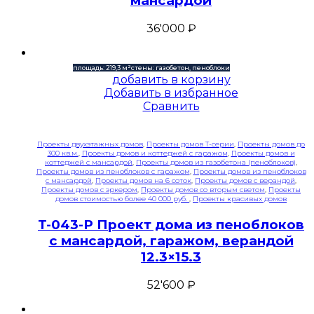
мансардой
36'000
₽
площадь: 219,3 м²
стены: газобетон, пеноблоки
добавить в корзину
Добавить в избранное
Сравнить
Проекты двухэтажных домов
,
Проекты домов T-серии
,
Проекты домов до
300 кв.м.
,
Проекты домов и коттеджей с гаражом
,
Проекты домов и
коттеджей с мансардой
,
Проекты домов из газобетона (пеноблоков)
,
Проекты домов из пеноблоков с гаражом
,
Проекты домов из пеноблоков
с мансардой
,
Проекты домов на 6 соток
,
Проекты домов с верандой
,
Проекты домов с эркером
,
Проекты домов со вторым светом
,
Проекты
домов стоимостью более 40 000 руб.
,
Проекты красивых домов
T-043-P Проект дома из пеноблоков
с мансардой, гаражом, верандой
12.3×15.3
52'600
₽