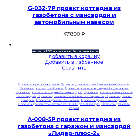
G-032-7P проект коттеджа из
газобетона с мансардой и
автомобильным навесом
47'800
₽
площадь: 171.9 м²
стены: газобетон, пеноблоки
добавить в корзину
Добавить в избранное
Сравнить
Проекты красивых домов
,
Проекты домов из газобетона (пеноблоков)
,
Проекты домов до 200 кв.м.
,
Проекты домов и коттеджей с гаражом
,
Проекты домов и коттеджей с мансардой
,
Проекты домов из пеноблоков
с мансардой
,
Проекты домов из пеноблоков с гаражом
,
Проекты домов с
эркером
,
Проекты домов с балконом
,
Проекты двухэтажных домов
,
Проекты домов стоимостью от 20 000 до 40 000 руб.
,
Проекты домов A-
серии
A-008-5P проект коттеджа из
газобетона с гаражом и мансардой
«Лидер-плюс-2»