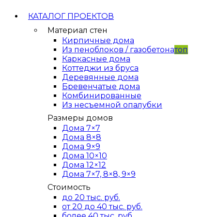
КАТАЛОГ ПРОЕКТОВ
Материал стен
Кирпичные дома
Из пеноблоков / газобетона
топ
Каркасные дома
Коттеджи из бруса
Деревянные дома
Бревенчатые дома
Комбинированные
Из несъемной опалубки
Размеры домов
Дома 7×7
Дома 8×8
Дома 9×9
Дома 10×10
Дома 12×12
Дома 7×7, 8×8, 9×9
Стоимость
до 20 тыс. руб.
от 20 до 40 тыс. руб.
более 40 тыс. руб.