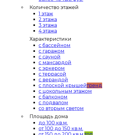
Количество этажей
1 этаж
2 этажа
3 этажа
4 этажа
Характеристики
с бассейном
с гаражом
с сауной
с мансардой
с эркером
с террасой
с верандой
с плоской крышей
тренд
с цокольным этажом
с балконом
с подвалом
со вторым светом
Площадь дома
до 100 кв.м.
от 100 до 150 кв.м.
от 150 до 200 кв.м.
топ