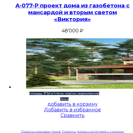
A-077-P проект дома из газобетона с
мансардой и вторым светом
«Виктория»
48'000
₽
площадь: 373,6 м²
стены: кирпич, керамические
блоки
добавить в корзину
Добавить в избранное
Сравнить
Проекты красивых домов
,
Проекты домов и коттеджей с гаражом
,