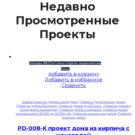
Недавно
Просмотренные
Проекты
площадь: 168,23 м²
стены: кирпич, керамические
блоки
добавить в корзину
Добавить в избранное
Сравнить
Новые проекты домов и коттеджей
,
Проекты двухэтажных домов
,
Проекты домов PD-серии
,
Проекты домов до 200 кв.м.
,
Проекты домов и
коттеджей с мансардой
,
Проекты домов с террасой
,
Проекты домов
стоимостью от 20 000 до 40 000 руб.
,
Проекты кирпичных домов
,
Проекты
простых домов
PD-008-K проект дома из кирпича с