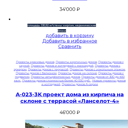
34'000
₽
площадь: 330,92 м²
стены: кирпич, керамические
блоки
добавить в корзину
Добавить в избранное
Сравнить
Проекты красивых домов
,
Проекты кирпичных домов
,
Проекты домов с
сауной
,
Проекты домов и коттеджей с мансардой
,
Проекты домов с
эркером
,
Проекты домов с террасой
,
Проекты домов с цокольным этажом
,
Проекты домов с балконом
,
Проекты домов на склоне
,
Проекты домов с
подвалом
,
Проекты четырёхэтажных домов
,
Проекты домов от 300 до 400
кв.м.
,
Проекты домов стоимостью более 40 000 руб.
,
Новые проекты домов
и коттеджей
,
Проекты домов A-серии
A-023-3K проект дома из кирпича на
склоне с террасой «Ланселот-4»
46'000
₽