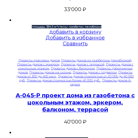
33'000
₽
площадь: 384,5 м²
стены: газобетон, пеноблоки
добавить в корзину
Добавить в избранное
Сравнить
Проекты красивых домов
,
Проекты домов из газобетона (пеноблоков)
,
Проекты домов с эркером
,
Проекты домов с террасой
,
Проекты домов с
цокольным этажом
,
Проекты домов с балконом
,
Проекты трёхэтажных
домов
,
Проекты домов на склоне
,
Проекты домов с подвалом
,
Проекты
домов от 300 до 400 кв.м.
,
Проекты домов стоимостью от 20 000 до 40 000
руб.
,
Проекты домов стоимостью более 40 000 руб.
,
Проекты домов A-
серии
A-045-P проект дома из газобетона с
цокольным этажом, эркером,
балконом, террасой
40'000
₽