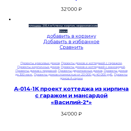
32'000
₽
площадь: 205,4 м²
стены: кирпич, керамические
блоки
добавить в корзину
Добавить в избранное
Сравнить
Проекты красивых домов
,
Проекты домов и коттеджей с гаражом
,
Проекты кирпичных домов
,
Проекты домов и коттеджей с мансардой
,
Проекты домов с террасой
,
Проекты двухэтажных домов
,
Проекты домов
до 300 кв.м.
,
Проекты домов стоимостью от 20 000 до 40 000 руб.
,
Проекты
домов A-серии
A-014-1K проект коттеджа из кирпича
с гаражом и мансардой
«Василий-2*»
34'000
₽