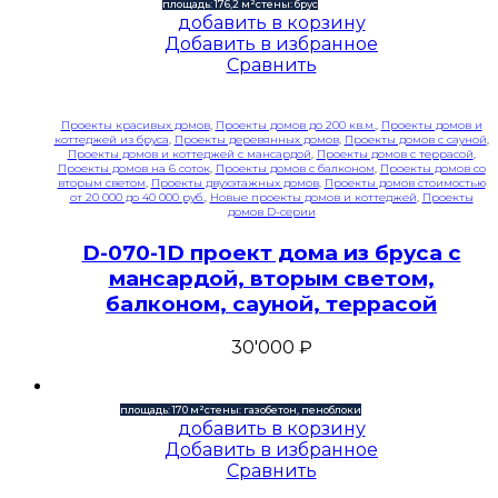
площадь: 176,2 м²
стены: брус
добавить в корзину
Добавить в избранное
Сравнить
Проекты красивых домов
,
Проекты домов до 200 кв.м.
,
Проекты домов и
коттеджей из бруса
,
Проекты деревянных домов
,
Проекты домов с сауной
,
Проекты домов и коттеджей с мансардой
,
Проекты домов с террасой
,
Проекты домов на 6 соток
,
Проекты домов с балконом
,
Проекты домов со
вторым светом
,
Проекты двухэтажных домов
,
Проекты домов стоимостью
от 20 000 до 40 000 руб.
,
Новые проекты домов и коттеджей
,
Проекты
домов D-серии
D-070-1D проект дома из бруса с
мансардой, вторым светом,
балконом, сауной, террасой
30'000
₽
площадь: 170 м²
стены: газобетон, пеноблоки
добавить в корзину
Добавить в избранное
Сравнить