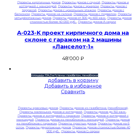
Проекты кирпичных домов
,
Проекты домов с сауной
,
Проекты домов и
коттеджей с мансардой
,
Проекты домов с эркером
,
Проекты домов с
террасой
,
Проекты домов с цокольным этажом
,
Проекты домов с
балконом
,
Проекты домов на склоне
,
Проекты домов с подвалом
,
Проекты
четырёхэтажных домов
,
Проекты домов от 300 до 400 кв.м.
,
Проекты домов
стоимостью более 40 000 руб.
,
Проекты домов A-серии
A-023-K проект кирпичного дома на
склоне с гаражом на 2 машины
«Ланселот-1»
48'000
₽
площадь: 134,3 м²
стены: газобетон, пеноблоки
добавить в корзину
Добавить в избранное
Сравнить
Проекты красивых домов
,
Проекты домов из газобетона (пеноблоков)
,
Проекты маленьких домов и коттеджей
,
Проекты домов до 150 кв.м.
,
Проекты домов и коттеджей с гаражом
,
Проекты домов и коттеджей с
мансардой
,
Проекты домов из пеноблоков с мансардой
,
Проекты домов
из пеноблоков с гаражом
,
Проекты простых домов
,
Проекты домов на 6
соток
,
Проекты двухэтажных домов
,
Проекты домов стоимостью более 40
000 руб.
,
Проекты домов G-серии