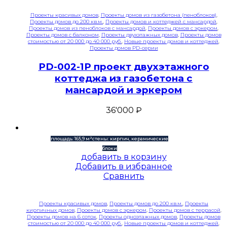
Проекты красивых домов
,
Проекты домов из газобетона (пеноблоков)
,
Проекты домов до 200 кв.м.
,
Проекты домов и коттеджей с мансардой
,
Проекты домов из пеноблоков с мансардой
,
Проекты домов с эркером
,
Проекты домов с балконом
,
Проекты двухэтажных домов
,
Проекты домов
стоимостью от 20 000 до 40 000 руб.
,
Новые проекты домов и коттеджей
,
Проекты домов PD-серии
PD-002-1P проект двухэтажного
коттеджа из газобетона с
мансардой и эркером
36'000
₽
площадь: 165,9 м²
стены: кирпич, керамические
блоки
добавить в корзину
Добавить в избранное
Сравнить
Проекты красивых домов
,
Проекты домов до 200 кв.м.
,
Проекты
кирпичных домов
,
Проекты домов с эркером
,
Проекты домов с террасой
,
Проекты домов на 6 соток
,
Проекты одноэтажных домов
,
Проекты домов
стоимостью от 20 000 до 40 000 руб.
,
Новые проекты домов и коттеджей
,