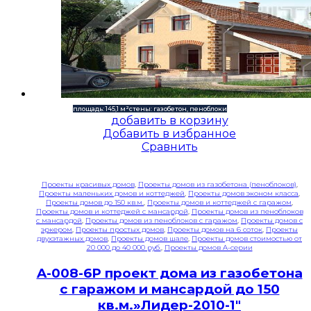
площадь: 145,1 м²
стены: газобетон, пеноблоки
добавить в корзину
Добавить в избранное
Сравнить
Проекты красивых домов
,
Проекты домов из газобетона (пеноблоков)
,
Проекты маленьких домов и коттеджей
,
Проекты домов эконом класса
,
Проекты домов до 150 кв.м.
,
Проекты домов и коттеджей с гаражом
,
Проекты домов и коттеджей с мансардой
,
Проекты домов из пеноблоков
с мансардой
,
Проекты домов из пеноблоков с гаражом
,
Проекты домов с
эркером
,
Проекты простых домов
,
Проекты домов на 6 соток
,
Проекты
двухэтажных домов
,
Проекты домов шале
,
Проекты домов стоимостью от
20 000 до 40 000 руб.
,
Проекты домов A-серии
A-008-6P проект дома из газобетона
с гаражом и мансардой до 150
кв.м.»Лидер-2010-1″