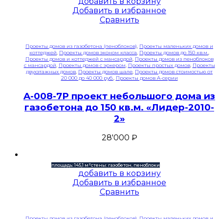
добавить в корзину
Добавить в избранное
Сравнить
Проекты домов из газобетона (пеноблоков)
,
Проекты маленьких домов и
коттеджей
,
Проекты домов эконом класса
,
Проекты домов до 150 кв.м.
,
Проекты домов и коттеджей с мансардой
,
Проекты домов из пеноблоков
с мансардой
,
Проекты домов с эркером
,
Проекты простых домов
,
Проекты
двухэтажных домов
,
Проекты домов шале
,
Проекты домов стоимостью от
20 000 до 40 000 руб.
,
Проекты домов A-серии
A-008-7P проект небольшого дома из
газобетона до 150 кв.м. «Лидер-2010-
2»
28'000
₽
площадь: 145,1 м²
стены: газобетон, пеноблоки
добавить в корзину
Добавить в избранное
Сравнить
Проекты домов из газобетона (пеноблоков)
,
Проекты маленьких домов и