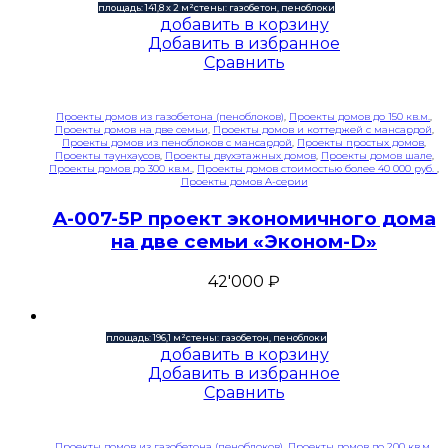
площадь: 141,8 х 2 м²
стены: газобетон, пеноблоки
добавить в корзину
Добавить в избранное
Сравнить
Проекты домов из газобетона (пеноблоков)
,
Проекты домов до 150 кв.м.
,
Проекты домов на две семьи
,
Проекты домов и коттеджей с мансардой
,
Проекты домов из пеноблоков с мансардой
,
Проекты простых домов
,
Проекты таунхаусов
,
Проекты двухэтажных домов
,
Проекты домов шале
,
Проекты домов до 300 кв.м.
,
Проекты домов стоимостью более 40 000 руб.
,
Проекты домов A-серии
A-007-5P проект экономичного дома
на две семьи «Эконом-D»
42'000
₽
площадь: 196,1 м²
стены: газобетон, пеноблоки
добавить в корзину
Добавить в избранное
Сравнить
Проекты домов из газобетона (пеноблоков)
,
Проекты домов до 200 кв.м.
,