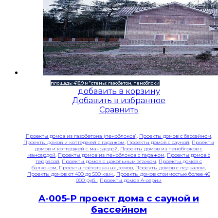
площадь: 418,9 м²
стены: газобетон, пеноблоки
добавить в корзину
Добавить в избранное
Сравнить
Проекты домов из газобетона (пеноблоков)
,
Проекты домов с бассейном
,
Проекты домов и коттеджей с гаражом
,
Проекты домов с сауной
,
Проекты
домов и коттеджей с мансардой
,
Проекты домов из пеноблоков с
мансардой
,
Проекты домов из пеноблоков с гаражом
,
Проекты домов с
террасой
,
Проекты домов с цокольным этажом
,
Проекты домов с
балконом
,
Проекты трёхэтажных домов
,
Проекты домов с подвалом
,
Проекты домов от 400 до 500 кв.м.
,
Проекты домов стоимостью более 40
000 руб.
,
Проекты домов A-серии
A-005-P проект дома с сауной и
бассейном