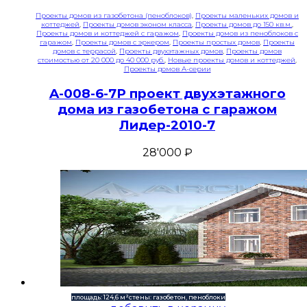
Проекты домов из газобетона (пеноблоков)
,
Проекты маленьких домов и
коттеджей
,
Проекты домов эконом класса
,
Проекты домов до 150 кв.м.
,
Проекты домов и коттеджей с гаражом
,
Проекты домов из пеноблоков с
гаражом
,
Проекты домов с эркером
,
Проекты простых домов
,
Проекты
домов с террасой
,
Проекты двухэтажных домов
,
Проекты домов
стоимостью от 20 000 до 40 000 руб.
,
Новые проекты домов и коттеджей
,
Проекты домов A-серии
A-008-6-7P проект двухэтажного
дома из газобетона с гаражом
Лидер-2010-7
28'000
₽
площадь: 124,6 м²
стены: газобетон, пеноблоки