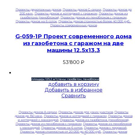
Проекты двухэтажных домов
,
Проекты домов G-серии
,
Проекты домов до
200 кв.м.
,
Проекты домов и коттеджей с гаражом
,
Проекты домов из
газобетона (пеноблоков)
,
Проекты домов из пеноблоков с гаражом
,
Проекты домов на 6 соток
,
Проекты домов стоимостью более 40 000 руб.
,
Проекты современных домов
G-059-1P Проект современного дома
из газобетона с гаражом на две
машины 12.5х13.3
53'800
₽
площадь: 125,2 м²
стены: газобетон, пеноблоки
добавить в корзину
Добавить в избранное
Сравнить
Проекты домов A-серии
,
Проекты домов для узких участков
,
Проекты
домов до 150 кв.м.
,
Проекты домов и коттеджей с гаражом
,
Проекты домов
и коттеджей с мансардой
,
Проекты домов из газобетона (пеноблоков)
,
Проекты домов из пеноблоков с гаражом
,
Проекты домов из пеноблоков
с мансардой
,
Проекты домов на 6 соток
,
Проекты домов с террасой
,
Проекты домов стоимостью от 20 000 до 40 000 руб.
,
Проекты домов