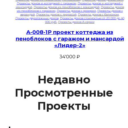
Проекты домов и коттеджей с гаражом
,
Проекты домов и коттеджей с
мансардой
,
Проекты домов из пеноблоков с мансардой
,
Проекты домов
из пеноблоков с гаражом
,
Проекты домов с эркером
,
Проекты домов с
верандой
,
Проекты домов с террасой
,
Проекты домов с балконом
,
Проекты двухэтажных домов
,
Проекты домов стоимостью от 20 000 до 40
000 руб.
,
Проекты домов A-серии
A-008-1P проект коттеджа из
пеноблоков с гаражом и мансардой
«Лидер-2»
34'000
₽
Недавно
Просмотренные
Проекты