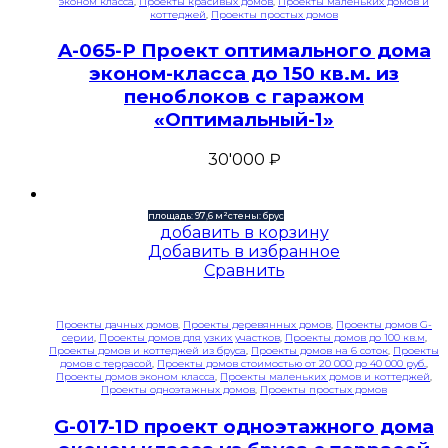
эконом класса
,
Проекты красивых домов
,
Проекты маленьких домов и
коттеджей
,
Проекты простых домов
A-065-P Проект оптимального дома
эконом-класса до 150 кв.м. из
пеноблоков с гаражом
«Оптимальный-1»
30'000
₽
площадь: 97,6 м²
стены: брус
добавить в корзину
Добавить в избранное
Сравнить
Проекты дачных домов
,
Проекты деревянных домов
,
Проекты домов G-
серии
,
Проекты домов для узких участков
,
Проекты домов до 100 кв.м
,
Проекты домов и коттеджей из бруса
,
Проекты домов на 6 соток
,
Проекты
домов с террасой
,
Проекты домов стоимостью от 20 000 до 40 000 руб.
,
Проекты домов эконом класса
,
Проекты маленьких домов и коттеджей
,
Проекты одноэтажных домов
,
Проекты простых домов
G-017-1D проект одноэтажного дома