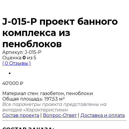
J-015-P проект банного
комплекса из
пеноблоков
Артикул:
J-015-P
Оценка
0
из 5
( 0 Отзывы )
40'000
₽
Материал стен:
газобетон, пеноблоки
Общая площадь:
197,53 м²
Все параметры проекта представлены на
вкладке «Характеристики»
Состав проекта
|
Вопрос-Ответ
|
Доставка и оплата