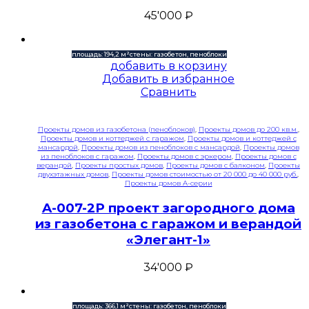
45'000
₽
площадь: 194,2 м²
стены: газобетон, пеноблоки
добавить в корзину
Добавить в избранное
Сравнить
Проекты домов из газобетона (пеноблоков)
,
Проекты домов до 200 кв.м.
,
Проекты домов и коттеджей с гаражом
,
Проекты домов и коттеджей с
мансардой
,
Проекты домов из пеноблоков с мансардой
,
Проекты домов
из пеноблоков с гаражом
,
Проекты домов с эркером
,
Проекты домов с
верандой
,
Проекты простых домов
,
Проекты домов с балконом
,
Проекты
двухэтажных домов
,
Проекты домов стоимостью от 20 000 до 40 000 руб.
,
Проекты домов A-серии
A-007-2P проект загородного дома
из газобетона с гаражом и верандой
«Элегант-1»
34'000
₽
площадь: 366,1 м²
стены: газобетон, пеноблоки