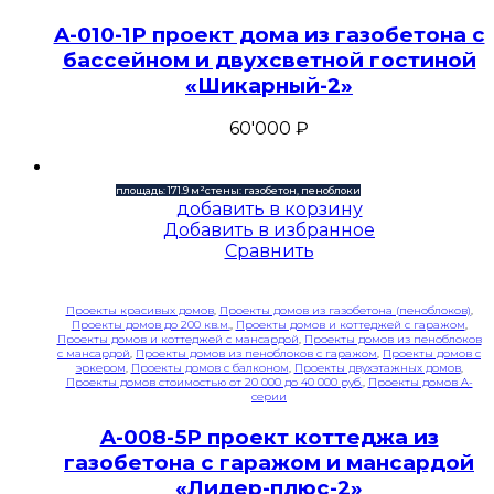
A-010-1P проект дома из газобетона с
бассейном и двухсветной гостиной
«Шикарный-2»
60'000
₽
площадь: 171.9 м²
стены: газобетон, пеноблоки
добавить в корзину
Добавить в избранное
Сравнить
Проекты красивых домов
,
Проекты домов из газобетона (пеноблоков)
,
Проекты домов до 200 кв.м.
,
Проекты домов и коттеджей с гаражом
,
Проекты домов и коттеджей с мансардой
,
Проекты домов из пеноблоков
с мансардой
,
Проекты домов из пеноблоков с гаражом
,
Проекты домов с
эркером
,
Проекты домов с балконом
,
Проекты двухэтажных домов
,
Проекты домов стоимостью от 20 000 до 40 000 руб.
,
Проекты домов A-
серии
A-008-5P проект коттеджа из
газобетона с гаражом и мансардой
«Лидер-плюс-2»