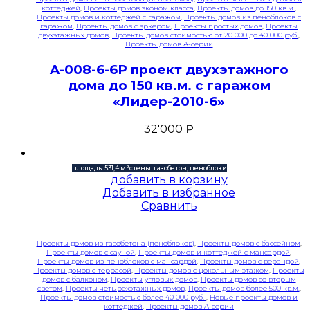
коттеджей
,
Проекты домов эконом класса
,
Проекты домов до 150 кв.м.
,
Проекты домов и коттеджей с гаражом
,
Проекты домов из пеноблоков с
гаражом
,
Проекты домов с эркером
,
Проекты простых домов
,
Проекты
двухэтажных домов
,
Проекты домов стоимостью от 20 000 до 40 000 руб.
,
Проекты домов A-серии
A-008-6-6P проект двухэтажного
дома до 150 кв.м. с гаражом
«Лидер-2010-6»
32'000
₽
площадь: 531,4 м²
стены: газобетон, пеноблоки
добавить в корзину
Добавить в избранное
Сравнить
Проекты домов из газобетона (пеноблоков)
,
Проекты домов с бассейном
,
Проекты домов с сауной
,
Проекты домов и коттеджей с мансардой
,
Проекты домов из пеноблоков с мансардой
,
Проекты домов с верандой
,
Проекты домов с террасой
,
Проекты домов с цокольным этажом
,
Проекты
домов с балконом
,
Проекты угловых домов
,
Проекты домов со вторым
светом
,
Проекты четырёхэтажных домов
,
Проекты домов более 500 кв.м.
,
Проекты домов стоимостью более 40 000 руб.
,
Новые проекты домов и
коттеджей
,
Проекты домов A-серии