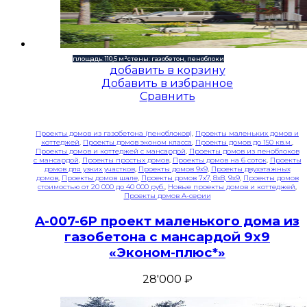
площадь: 110,5 м²
стены: газобетон, пеноблоки
добавить в корзину
Добавить в избранное
Сравнить
Проекты домов из газобетона (пеноблоков)
,
Проекты маленьких домов и
коттеджей
,
Проекты домов эконом класса
,
Проекты домов до 150 кв.м.
,
Проекты домов и коттеджей с мансардой
,
Проекты домов из пеноблоков
с мансардой
,
Проекты простых домов
,
Проекты домов на 6 соток
,
Проекты
домов для узких участков
,
Проекты домов 9x9
,
Проекты двухэтажных
домов
,
Проекты домов шале
,
Проекты домов 7x7, 8x8, 9x9
,
Проекты домов
стоимостью от 20 000 до 40 000 руб.
,
Новые проекты домов и коттеджей
,
Проекты домов A-серии
A-007-6P проект маленького дома из
газобетона с мансардой 9х9
«Эконом-плюс*»
28'000
₽