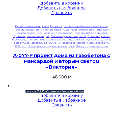
добавить в корзину
Добавить в избранное
Сравнить
Проекты красивых домов
,
Проекты домов из газобетона (пеноблоков)
,
Проекты современных домов
,
Проекты домов и коттеджей с мансардой
,
Проекты домов из пеноблоков с мансардой
,
Проекты домов с эркером
,
Проекты домов с верандой
,
Проекты домов с террасой
,
Проекты домов с
балконом
,
Проекты домов со вторым светом
,
Проекты двухэтажных домов
,
Проекты домов от 300 до 400 кв.м.
,
Проекты домов стоимостью более 40
000 руб.
,
Новые проекты домов и коттеджей
,
Проекты домов A-серии
A-077-P проект дома из газобетона с
мансардой и вторым светом
«Виктория»
48'000
₽
площадь: 124,45 м²
стены: газобетон, пеноблоки
добавить в корзину
Добавить в избранное
Сравнить