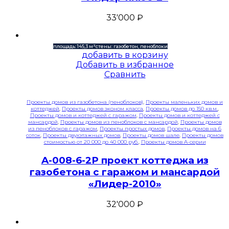
33'000
₽
площадь: 145,3 м²
стены: газобетон, пеноблоки
добавить в корзину
Добавить в избранное
Сравнить
Проекты домов из газобетона (пеноблоков)
,
Проекты маленьких домов и
коттеджей
,
Проекты домов эконом класса
,
Проекты домов до 150 кв.м.
,
Проекты домов и коттеджей с гаражом
,
Проекты домов и коттеджей с
мансардой
,
Проекты домов из пеноблоков с мансардой
,
Проекты домов
из пеноблоков с гаражом
,
Проекты простых домов
,
Проекты домов на 6
соток
,
Проекты двухэтажных домов
,
Проекты домов шале
,
Проекты домов
стоимостью от 20 000 до 40 000 руб.
,
Проекты домов A-серии
A-008-6-2P проект коттеджа из
газобетона с гаражом и мансардой
«Лидер-2010»
32'000
₽