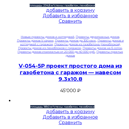
площадь: 204,8 м²
стены: газобетон, пеноблоки
добавить в корзину
Добавить в избранное
Сравнить
Новые проекты домов и коттеджей
,
Проекты двухэтажных домов
,
Проекты домов V-серии
,
Проекты домов до 300 кв.м.
,
Проекты домов и
коттеджей с гаражом
,
Проекты домов из газобетона (пеноблоков)
,
Проекты домов из пеноблоков с гаражом
,
Проекты домов на 6 соток
,
Проекты домов стоимостью от 20 000 до 40 000 руб.
,
Проекты простых
домов
V-054-5P проект простого дома из
газобетона с гаражом — навесом
9.3х10.8
45'000
₽
площадь: 189,0 м²
стены: газобетон, пеноблоки
добавить в корзину
Добавить в избранное
Сравнить