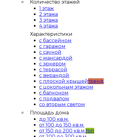
Количество этажей
1 этаж
2 этажа
3 этажа
4 этажа
Характеристики
с бассейном
с гаражом
с сауной
с мансардой
с эркером
с террасой
с верандой
с плоской крышей
тренд
с цокольным этажом
с балконом
с подвалом
со вторым светом
Площадь дома
до 100 кв.м.
от 100 до 150 кв.м.
от 150 до 200 кв.м.
топ
от 200 до 300 кв.м.