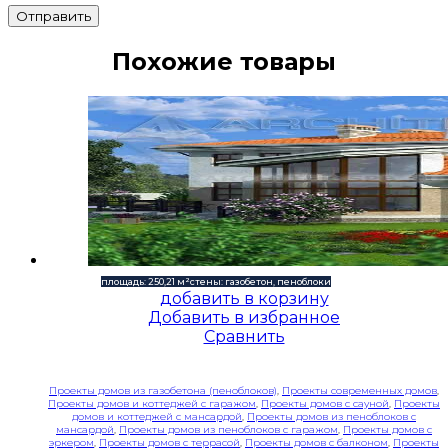
Отправить
Похожие товары
площадь: 250,21 м²
стены: газобетон, пеноблоки
добавить в корзину
Добавить в избранное
Сравнить
Проекты домов из газобетона (пеноблоков)
,
Проекты современных домов
,
Проекты домов и коттеджей с гаражом
,
Проекты домов с сауной
,
Проекты
домов и коттеджей с мансардой
,
Проекты домов из пеноблоков с
мансардой
,
Проекты домов из пеноблоков с гаражом
,
Проекты домов с
эркером
,
Проекты домов с террасой
,
Проекты домов с балконом
,
Проекты