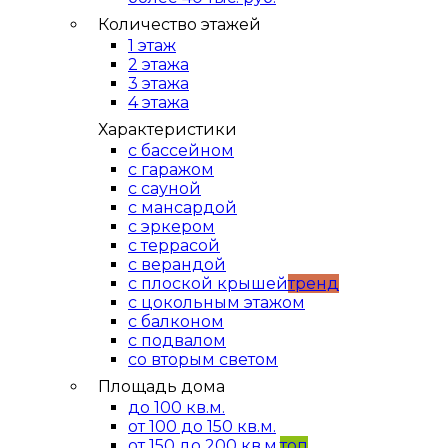
Количество этажей
1 этаж
2 этажа
3 этажа
4 этажа
Характеристики
с бассейном
с гаражом
с сауной
с мансардой
с эркером
с террасой
с верандой
с плоской крышей
тренд
с цокольным этажом
с балконом
с подвалом
со вторым светом
Площадь дома
до 100 кв.м.
от 100 до 150 кв.м.
от 150 до 200 кв.м.
топ