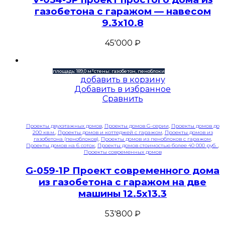
газобетона с гаражом — навесом
9.3х10.8
45'000
₽
площадь: 189,0 м²
стены: газобетон, пеноблоки
добавить в корзину
Добавить в избранное
Сравнить
Проекты двухэтажных домов
,
Проекты домов G-серии
,
Проекты домов до
200 кв.м.
,
Проекты домов и коттеджей с гаражом
,
Проекты домов из
газобетона (пеноблоков)
,
Проекты домов из пеноблоков с гаражом
,
Проекты домов на 6 соток
,
Проекты домов стоимостью более 40 000 руб.
,
Проекты современных домов
G-059-1P Проект современного дома
из газобетона с гаражом на две
машины 12.5х13.3
53'800
₽