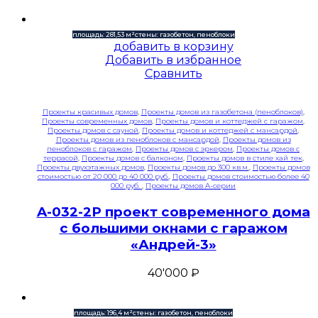
площадь: 281,53 м²
стены: газобетон, пеноблоки
добавить в корзину
Добавить в избранное
Сравнить
Проекты красивых домов
,
Проекты домов из газобетона (пеноблоков)
,
Проекты современных домов
,
Проекты домов и коттеджей с гаражом
,
Проекты домов с сауной
,
Проекты домов и коттеджей с мансардой
,
Проекты домов из пеноблоков с мансардой
,
Проекты домов из
пеноблоков с гаражом
,
Проекты домов с эркером
,
Проекты домов с
террасой
,
Проекты домов с балконом
,
Проекты домов в стиле хай тек
,
Проекты двухэтажных домов
,
Проекты домов до 300 кв.м.
,
Проекты домов
стоимостью от 20 000 до 40 000 руб.
,
Проекты домов стоимостью более 40
000 руб.
,
Проекты домов A-серии
A-032-2P проект современного дома
с большими окнами с гаражом
«Андрей-3»
40'000
₽
площадь: 196,4 м²
стены: газобетон, пеноблоки