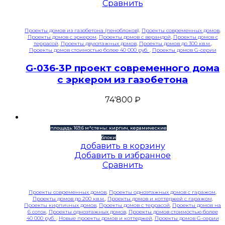
Сравнить
Проекты домов из газобетона (пеноблоков)
,
Проекты современных домов
,
Проекты домов с эркером
,
Проекты домов с верандой
,
Проекты домов с
террасой
,
Проекты двухэтажных домов
,
Проекты домов до 300 кв.м.
,
Проекты домов стоимостью более 40 000 руб.
,
Проекты домов G-серии
G-036-3P проект современного дома
с эркером из газобетона
74'800
₽
площадь: 169,6 м²
стены: кирпич, керамические
блоки
добавить в корзину
Добавить в избранное
Сравнить
Проекты современных домов
,
Проекты одноэтажных домов с гаражом
,
Проекты домов до 200 кв.м.
,
Проекты домов и коттеджей с гаражом
,
Проекты кирпичных домов
,
Проекты домов с террасой
,
Проекты домов на
6 соток
,
Проекты одноэтажных домов
,
Проекты домов стоимостью более
40 000 руб.
,
Новые проекты домов и коттеджей
,
Проекты домов G-серии