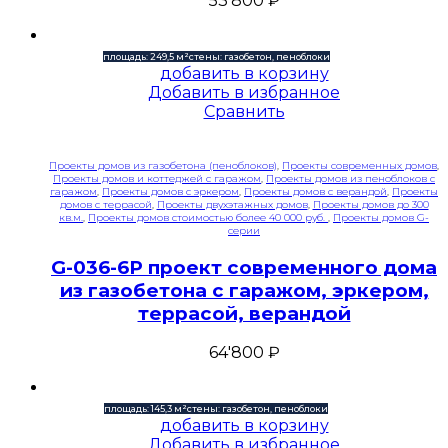
53'800
₽
площадь: 249,5 м²
стены: газобетон, пеноблоки
добавить в корзину
Добавить в избранное
Сравнить
Проекты домов из газобетона (пеноблоков)
,
Проекты современных домов
,
Проекты домов и коттеджей с гаражом
,
Проекты домов из пеноблоков с
гаражом
,
Проекты домов с эркером
,
Проекты домов с верандой
,
Проекты
домов с террасой
,
Проекты двухэтажных домов
,
Проекты домов до 300
кв.м.
,
Проекты домов стоимостью более 40 000 руб.
,
Проекты домов G-
серии
G-036-6P проект современного дома
из газобетона с гаражом, эркером,
террасой, верандой
64'800
₽
площадь: 145,3 м²
стены: газобетон, пеноблоки
добавить в корзину
Добавить в избранное