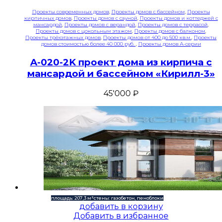
Проекты современных домов
,
Проекты домов с бассейном
,
Проекты
кирпичных домов
,
Проекты домов с сауной
,
Проекты домов и коттеджей с
мансардой
,
Проекты домов с верандой
,
Проекты домов с террасой
,
Проекты домов с цокольным этажом
,
Проекты домов с балконом
,
Проекты трёхэтажных домов
,
Проекты домов от 400 до 500 кв.м.
,
Проекты
домов стоимостью более 40 000 руб.
,
Проекты домов A-серии
A-020-2K проект дома из кирпича с
мансардой и бассейном «Кирилл-3»
45'000
₽
площадь: 207,3 м²
стены: газобетон, пеноблоки
добавить в корзину
Добавить в избранное