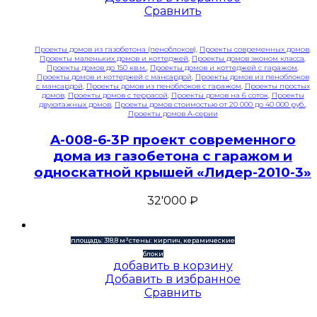
Сравнить
Проекты домов из газобетона (пеноблоков)
,
Проекты современных домов
,
Проекты маленьких домов и коттеджей
,
Проекты домов эконом класса
,
Проекты домов до 150 кв.м.
,
Проекты домов и коттеджей с гаражом
,
Проекты домов и коттеджей с мансардой
,
Проекты домов из пеноблоков
с мансардой
,
Проекты домов из пеноблоков с гаражом
,
Проекты простых
домов
,
Проекты домов с террасой
,
Проекты домов на 6 соток
,
Проекты
двухэтажных домов
,
Проекты домов стоимостью от 20 000 до 40 000 руб.
,
Проекты домов A-серии
A-008-6-3P проект современного
дома из газобетона с гаражом и
односкатной крышей «Лидер-2010-3»
32'000
₽
площадь: 318,8 м²
стены: кирпич, керамические
блоки
добавить в корзину
Добавить в избранное
Сравнить