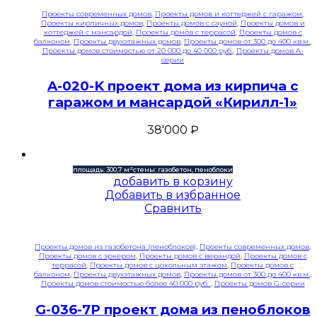
Проекты современных домов
,
Проекты домов и коттеджей с гаражом
,
Проекты кирпичных домов
,
Проекты домов с сауной
,
Проекты домов и
коттеджей с мансардой
,
Проекты домов с террасой
,
Проекты домов с
балконом
,
Проекты двухэтажных домов
,
Проекты домов от 300 до 400 кв.м.
,
Проекты домов стоимостью от 20 000 до 40 000 руб.
,
Проекты домов A-
серии
A-020-K проект дома из кирпича с
гаражом и мансардой «Кирилл-1»
38'000
₽
площадь: 300,7 м²
стены: газобетон, пеноблоки
добавить в корзину
Добавить в избранное
Сравнить
Проекты домов из газобетона (пеноблоков)
,
Проекты современных домов
,
Проекты домов с эркером
,
Проекты домов с верандой
,
Проекты домов с
террасой
,
Проекты домов с цокольным этажом
,
Проекты домов с
балконом
,
Проекты двухэтажных домов
,
Проекты домов от 300 до 400 кв.м.
,
Проекты домов стоимостью более 40 000 руб.
,
Проекты домов G-серии
G-036-7P проект дома из пеноблоков