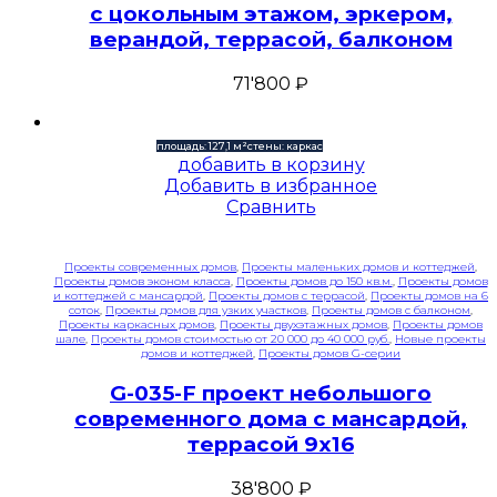
с цокольным этажом, эркером,
верандой, террасой, балконом
71'800
₽
площадь: 127,1 м²
стены: каркас
добавить в корзину
Добавить в избранное
Сравнить
Проекты современных домов
,
Проекты маленьких домов и коттеджей
,
Проекты домов эконом класса
,
Проекты домов до 150 кв.м.
,
Проекты домов
и коттеджей с мансардой
,
Проекты домов с террасой
,
Проекты домов на 6
соток
,
Проекты домов для узких участков
,
Проекты домов с балконом
,
Проекты каркасных домов
,
Проекты двухэтажных домов
,
Проекты домов
шале
,
Проекты домов стоимостью от 20 000 до 40 000 руб.
,
Новые проекты
домов и коттеджей
,
Проекты домов G-серии
G-035-F проект небольшого
современного дома с мансардой,
террасой 9х16
38'800
₽