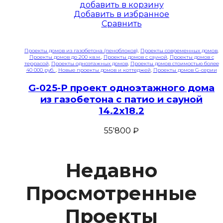
добавить в корзину
Добавить в избранное
Сравнить
Проекты домов из газобетона (пеноблоков)
,
Проекты современных домов
,
Проекты домов до 200 кв.м.
,
Проекты домов с сауной
,
Проекты домов с
террасой
,
Проекты одноэтажных домов
,
Проекты домов стоимостью более
40 000 руб.
,
Новые проекты домов и коттеджей
,
Проекты домов G-серии
G-025-P проект одноэтажного дома
из газобетона с патио и сауной
14.2х18.2
55'800
₽
Недавно
Просмотренные
Проекты