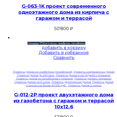
G-063-1K проект современного
одноэтажного дома из кирпича с
гаражом и террасой
50'800
₽
площадь: 171,6 м²
стены: газобетон, пеноблоки
добавить в корзину
Добавить в избранное
Сравнить
Проекты домов из газобетона (пеноблоков)
,
Проекты современных домов
,
Проекты домов до 200 кв.м.
,
Проекты домов и коттеджей с гаражом
,
Проекты домов из пеноблоков с гаражом
,
Проекты домов с террасой
,
Проекты домов на 6 соток
,
Проекты двухэтажных домов
,
Проекты домов
стоимостью более 40 000 руб.
,
Проекты домов G-серии
G-012-2P проект двухэтажного дома
из газобетона с гаражом и террасой
10х12.6