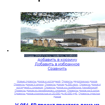
площадь: 204,8 м²
стены: газобетон, пеноблоки
добавить в корзину
Добавить в избранное
Сравнить
Новые проекты домов и коттеджей
,
Проекты двухэтажных домов
,
Проекты домов V-серии
,
Проекты домов до 300 кв.м.
,
Проекты домов и
коттеджей с гаражом
,
Проекты домов из газобетона (пеноблоков)
,
Проекты домов из пеноблоков с гаражом
,
Проекты домов на 6 соток
,
Проекты домов стоимостью от 20 000 до 40 000 руб.
,
Проекты простых
домов
V-054-5P проект простого дома из