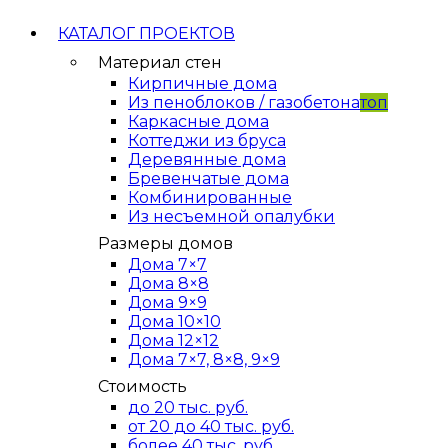
КАТАЛОГ ПРОЕКТОВ
Материал стен
Кирпичные дома
Из пеноблоков / газобетона
топ
Каркасные дома
Коттеджи из бруса
Деревянные дома
Бревенчатые дома
Комбинированные
Из несъемной опалубки
Размеры домов
Дома 7×7
Дома 8×8
Дома 9×9
Дома 10×10
Дома 12×12
Дома 7×7, 8×8, 9×9
Стоимость
до 20 тыс. руб.
от 20 до 40 тыс. руб.
более 40 тыс. руб.