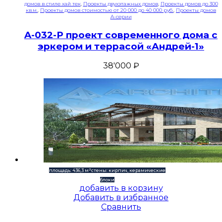
домов в стиле хай тек
,
Проекты двухэтажных домов
,
Проекты домов до 300
кв.м.
,
Проекты домов стоимостью от 20 000 до 40 000 руб.
,
Проекты домов
A-серии
A-032-P проект современного дома с
эркером и террасой «Андрей-1»
38'000
₽
площадь: 436,3 м²
стены: кирпич, керамические
блоки
добавить в корзину
Добавить в избранное
Сравнить