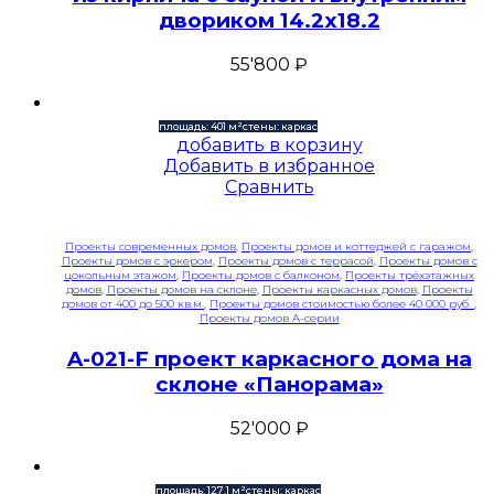
двориком 14.2х18.2
55'800
₽
площадь: 401 м²
стены: каркас
добавить в корзину
Добавить в избранное
Сравнить
Проекты современных домов
,
Проекты домов и коттеджей с гаражом
,
Проекты домов с эркером
,
Проекты домов с террасой
,
Проекты домов с
цокольным этажом
,
Проекты домов с балконом
,
Проекты трёхэтажных
домов
,
Проекты домов на склоне
,
Проекты каркасных домов
,
Проекты
домов от 400 до 500 кв.м.
,
Проекты домов стоимостью более 40 000 руб.
,
Проекты домов A-серии
A-021-F проект каркасного дома на
склоне «Панорама»
52'000
₽
площадь: 127,1 м²
стены: каркас