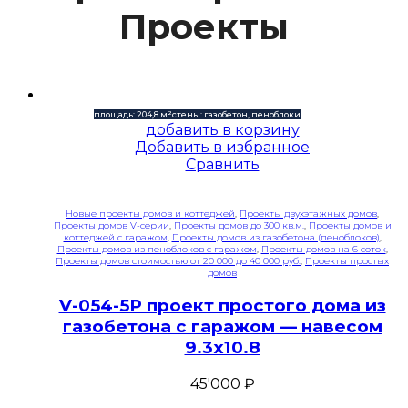
Проекты
площадь: 204,8 м²
стены: газобетон, пеноблоки
добавить в корзину
Добавить в избранное
Сравнить
Новые проекты домов и коттеджей
,
Проекты двухэтажных домов
,
Проекты домов V-серии
,
Проекты домов до 300 кв.м.
,
Проекты домов и
коттеджей с гаражом
,
Проекты домов из газобетона (пеноблоков)
,
Проекты домов из пеноблоков с гаражом
,
Проекты домов на 6 соток
,
Проекты домов стоимостью от 20 000 до 40 000 руб.
,
Проекты простых
домов
V-054-5P проект простого дома из
газобетона с гаражом — навесом
9.3х10.8
45'000
₽