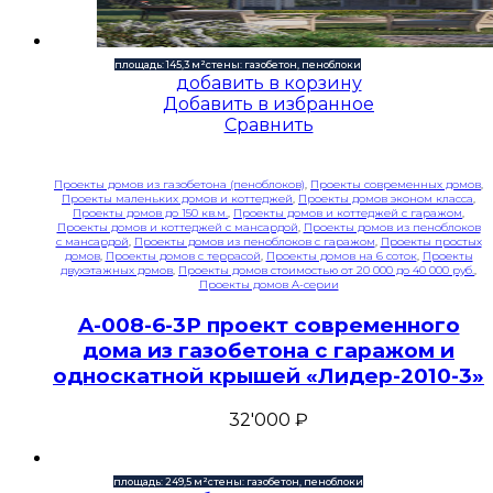
площадь: 145,3 м²
стены: газобетон, пеноблоки
добавить в корзину
Добавить в избранное
Сравнить
Проекты домов из газобетона (пеноблоков)
,
Проекты современных домов
,
Проекты маленьких домов и коттеджей
,
Проекты домов эконом класса
,
Проекты домов до 150 кв.м.
,
Проекты домов и коттеджей с гаражом
,
Проекты домов и коттеджей с мансардой
,
Проекты домов из пеноблоков
с мансардой
,
Проекты домов из пеноблоков с гаражом
,
Проекты простых
домов
,
Проекты домов с террасой
,
Проекты домов на 6 соток
,
Проекты
двухэтажных домов
,
Проекты домов стоимостью от 20 000 до 40 000 руб.
,
Проекты домов A-серии
A-008-6-3P проект современного
дома из газобетона с гаражом и
односкатной крышей «Лидер-2010-3»
32'000
₽
площадь: 249,5 м²
стены: газобетон, пеноблоки