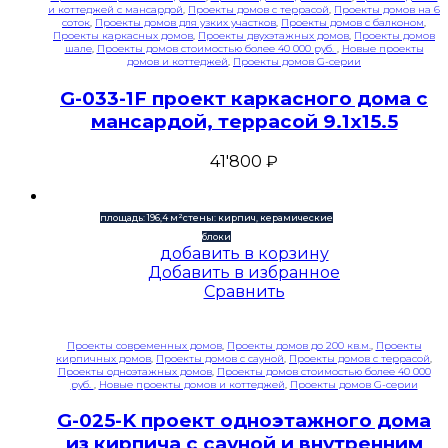
и коттеджей с мансардой
,
Проекты домов с террасой
,
Проекты домов на 6
соток
,
Проекты домов для узких участков
,
Проекты домов с балконом
,
Проекты каркасных домов
,
Проекты двухэтажных домов
,
Проекты домов
шале
,
Проекты домов стоимостью более 40 000 руб.
,
Новые проекты
домов и коттеджей
,
Проекты домов G-серии
G-033-1F проект каркасного дома с
мансардой, террасой 9.1х15.5
41'800
₽
площадь: 196,4 м²
стены: кирпич, керамические
блоки
добавить в корзину
Добавить в избранное
Сравнить
Проекты современных домов
,
Проекты домов до 200 кв.м.
,
Проекты
кирпичных домов
,
Проекты домов с сауной
,
Проекты домов с террасой
,
Проекты одноэтажных домов
,
Проекты домов стоимостью более 40 000
руб.
,
Новые проекты домов и коттеджей
,
Проекты домов G-серии
G-025-K проект одноэтажного дома
из кирпича с сауной и внутренним