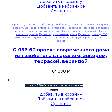
добавить в корзину
Добавить в избранное
Сравнить
Проекты домов из газобетона (пеноблоков)
,
Проекты современных домов
,
Проекты домов и коттеджей с гаражом
,
Проекты домов из пеноблоков с
гаражом
,
Проекты домов с эркером
,
Проекты домов с верандой
,
Проекты
домов с террасой
,
Проекты двухэтажных домов
,
Проекты домов до 300
кв.м.
,
Проекты домов стоимостью более 40 000 руб.
,
Проекты домов G-
серии
G-036-6P проект современного дома
из газобетона с гаражом, эркером,
террасой, верандой
64'800
₽
площадь: 318,8 м²
стены: кирпич, керамические
блоки
добавить в корзину
Добавить в избранное
Сравнить