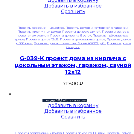
добавить в корзину
Добавить в избранное
Сравнить
Проекты современных домов
,
Проекты домов и коттеджей с гаражом
,
Проекты кирпичных домов
,
Проекты домов с сауной
,
Проекты домов с
цокольным этажом
,
Проекты домов на 6 соток
,
Проекты трёхэтажных
домов
,
Проекты домов 12x12
,
Проекты двухэтажных домов
,
Проекты домов
до 300 кв.м.
,
Проекты домов стоимостью более 40 000 руб.
,
Проекты домов
G-серии
G-039-K проект дома из кирпича с
цокольным этажом, гаражом, сауной
12х12
71'800
₽
площадь: 141,3 м²
стены: каркас
добавить в корзину
Добавить в избранное
Сравнить
Проекты современных домов
,
Проекты домов до 150 кв.м.
,
Проекты домов