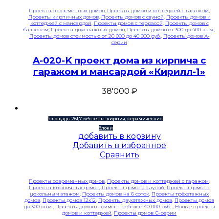
Проекты современных домов
,
Проекты домов и коттеджей с гаражом
,
Проекты кирпичных домов
,
Проекты домов с сауной
,
Проекты домов и
коттеджей с мансардой
,
Проекты домов с террасой
,
Проекты домов с
балконом
,
Проекты двухэтажных домов
,
Проекты домов от 300 до 400 кв.м.
,
Проекты домов стоимостью от 20 000 до 40 000 руб.
,
Проекты домов A-
серии
A-020-K проект дома из кирпича с
гаражом и мансардой «Кирилл-1»
38'000
₽
площадь: 261,7 м²
стены: кирпич, керамические
блоки
добавить в корзину
Добавить в избранное
Сравнить
Проекты современных домов
,
Проекты домов и коттеджей с гаражом
,
Проекты кирпичных домов
,
Проекты домов с сауной
,
Проекты домов с
цокольным этажом
,
Проекты домов на 6 соток
,
Проекты трёхэтажных
домов
,
Проекты домов 12x12
,
Проекты двухэтажных домов
,
Проекты домов
до 300 кв.м.
,
Проекты домов стоимостью более 40 000 руб.
,
Новые проекты
домов и коттеджей
,
Проекты домов G-серии