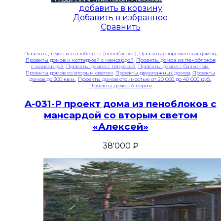
добавить в корзину
Добавить в избранное
Сравнить
Проекты домов из газобетона (пеноблоков)
,
Проекты современных домов
,
Проекты домов и коттеджей с мансардой
,
Проекты домов из пеноблоков
с мансардой
,
Проекты домов с террасой
,
Проекты домов с балконом
,
Проекты домов со вторым светом
,
Проекты двухэтажных домов
,
Проекты
домов до 300 кв.м.
,
Проекты домов стоимостью от 20 000 до 40 000 руб.
,
Проекты домов A-серии
A-031-P проект дома из пеноблоков с
мансардой со вторым светом
«Алексей»
38'000
₽