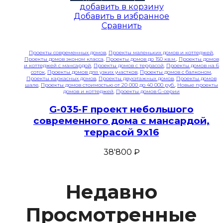
добавить в корзину
Добавить в избранное
Сравнить
Проекты современных домов
,
Проекты маленьких домов и коттеджей
,
Проекты домов эконом класса
,
Проекты домов до 150 кв.м.
,
Проекты домов
и коттеджей с мансардой
,
Проекты домов с террасой
,
Проекты домов на 6
соток
,
Проекты домов для узких участков
,
Проекты домов с балконом
,
Проекты каркасных домов
,
Проекты двухэтажных домов
,
Проекты домов
шале
,
Проекты домов стоимостью от 20 000 до 40 000 руб.
,
Новые проекты
домов и коттеджей
,
Проекты домов G-серии
G-035-F проект небольшого
современного дома с мансардой,
террасой 9х16
38'800
₽
Недавно
Просмотренные