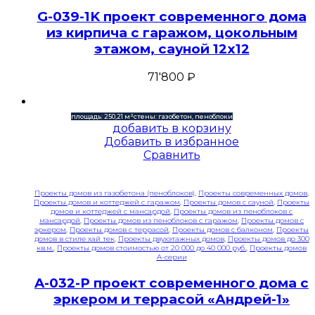
G-039-1K проект современного дома
из кирпича с гаражом, цокольным
этажом, сауной 12х12
71'800
₽
площадь: 250,21 м²
стены: газобетон, пеноблоки
добавить в корзину
Добавить в избранное
Сравнить
Проекты домов из газобетона (пеноблоков)
,
Проекты современных домов
,
Проекты домов и коттеджей с гаражом
,
Проекты домов с сауной
,
Проекты
домов и коттеджей с мансардой
,
Проекты домов из пеноблоков с
мансардой
,
Проекты домов из пеноблоков с гаражом
,
Проекты домов с
эркером
,
Проекты домов с террасой
,
Проекты домов с балконом
,
Проекты
домов в стиле хай тек
,
Проекты двухэтажных домов
,
Проекты домов до 300
кв.м.
,
Проекты домов стоимостью от 20 000 до 40 000 руб.
,
Проекты домов
A-серии
A-032-P проект современного дома с
эркером и террасой «Андрей-1»