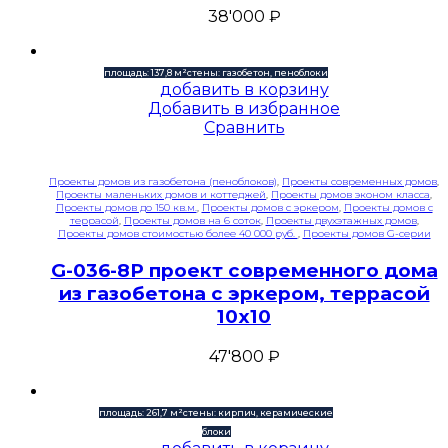
38'000
₽
площадь: 137,8 м²
стены: газобетон, пеноблоки
добавить в корзину
Добавить в избранное
Сравнить
Проекты домов из газобетона (пеноблоков)
,
Проекты современных домов
,
Проекты маленьких домов и коттеджей
,
Проекты домов эконом класса
,
Проекты домов до 150 кв.м.
,
Проекты домов с эркером
,
Проекты домов с
террасой
,
Проекты домов на 6 соток
,
Проекты двухэтажных домов
,
Проекты домов стоимостью более 40 000 руб.
,
Проекты домов G-серии
G-036-8P проект современного дома
из газобетона с эркером, террасой
10х10
47'800
₽
площадь: 261,7 м²
стены: кирпич, керамические
блоки