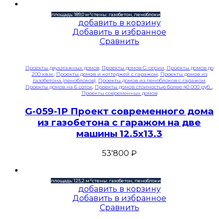
площадь: 189,0 м²
стены: газобетон, пеноблоки
добавить в корзину
Добавить в избранное
Сравнить
Проекты двухэтажных домов
,
Проекты домов G-серии
,
Проекты домов до
200 кв.м.
,
Проекты домов и коттеджей с гаражом
,
Проекты домов из
газобетона (пеноблоков)
,
Проекты домов из пеноблоков с гаражом
,
Проекты домов на 6 соток
,
Проекты домов стоимостью более 40 000 руб.
,
Проекты современных домов
G-059-1P Проект современного дома
из газобетона с гаражом на две
машины 12.5х13.3
53'800
₽
площадь: 125,2 м²
стены: газобетон, пеноблоки
добавить в корзину
Добавить в избранное
Сравнить