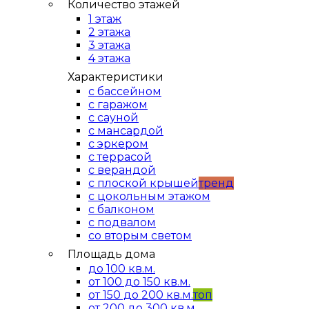
Количество этажей
1 этаж
2 этажа
3 этажа
4 этажа
Характеристики
с бассейном
с гаражом
с сауной
с мансардой
с эркером
с террасой
с верандой
с плоской крышей
тренд
с цокольным этажом
с балконом
с подвалом
со вторым светом
Площадь дома
до 100 кв.м.
от 100 до 150 кв.м.
от 150 до 200 кв.м.
топ
от 200 до 300 кв.м.